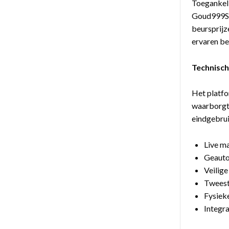
Toegankeli
Goud999Saf
beursprijz
ervaren be
Technisch
Het platf
waarborgt.
eindgebrui
Live ma
Geauto
Veilige
Tweesta
Fysiek
Integr