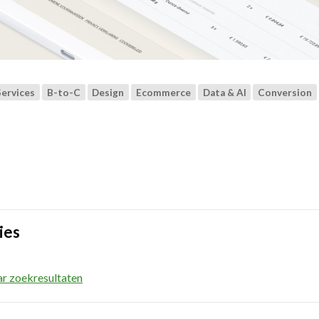
Services
B-to-C
Design
Ecommerce
Data & AI
Conversion
ies
ar zoekresultaten