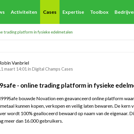
ws
Activiteiten
Cases
Expertise
Toolbox
Bedrijv
e trading platform in fysieke edelmetalen
Robin Vanbriel
11 maart 14:01 in
Digital Champs Cases
safe - online trading platform in fysieke edel
999Safe bouwde Novation een geavanceerd online platform waarop
lmetaal kunnen kopen, verkopen en veilig laten bewaren. De kern v
lver wordt 100% gealloceerd bewaard op naam van de eigenaar. Di
ag meer dan 16.000 gebruikers.