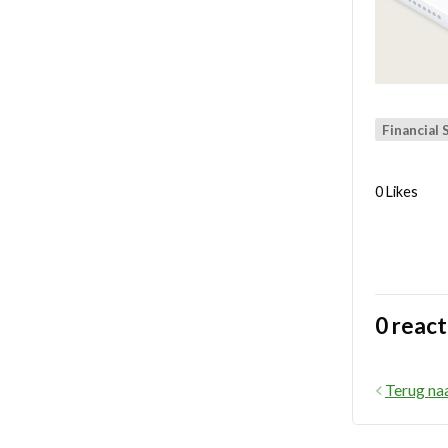
Financial 
0 Likes
0 react
Terug na