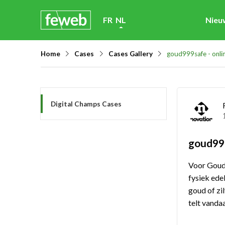
Skip
FR
NL
Nieu
links
Jump
Home
Cases
Cases Gallery
goud999safe - onlin
to
navigation
Jump
Digital Champs Cases
to
main
content
goud999
Voor Goud
fysiek ede
goud of zi
telt vanda