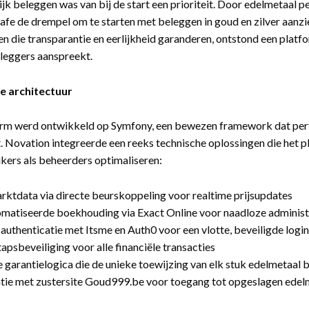
jk beleggen was van bij de start een prioriteit. Door edelmetaal p
e de drempel om te starten met beleggen in goud en zilver aanzi
en die transparantie en eerlijkheid garanderen, ontstond een platf
leggers aanspreekt.
e architectuur
orm werd ontwikkeld op Symfony, een bewezen framework dat per
 Novation integreerde een reeks technische oplossingen die het 
kers als beheerders optimaliseren:
rktdata via directe beurskoppe­ling voor realtime prijsupdates
matiseerde boekhouding via Exact Online voor naadloze administ
 authenticatie met Itsme en Auth0 voor een vlotte, beveiligde logi
psbeveiliging voor alle financiële transacties
e garantielogica die de unieke toewijzing van elk stuk edelmetaal
atie met zustersite Goud999.be voor toegang tot opgeslagen edel