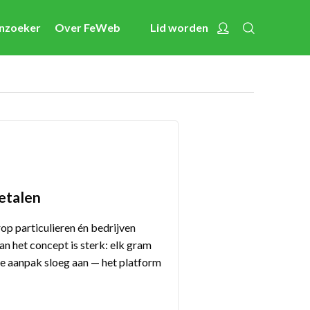
Zoeken
Account
enzoeker
Over FeWeb
Lid worden
Nieuws
Activiteiten
Cases
Expertise
Toolbox
Bedrijvenzoeker
metalen
Over FeWeb
 particulieren én bedrijven
an het concept is sterk: elk gram
e aanpak sloeg aan — het platform
Zoeken
Account
Lid worden