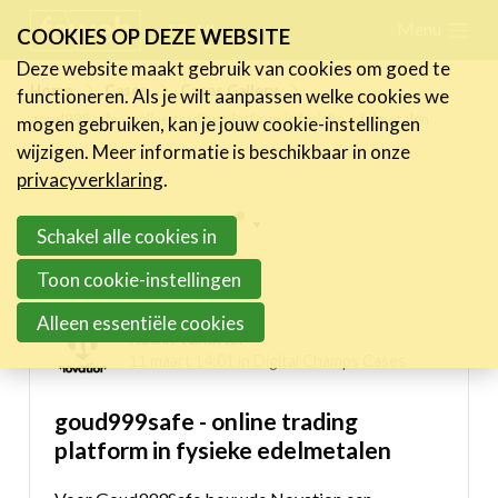
Skip
Menu
FR
NL
COOKIES OP DEZE WEBSITE
links
Deze website maakt gebruik van cookies om goed te
Nieuws
Home
Cases
Cases Gallery
functioneren. Als je wilt aanpassen welke cookies we
Jump
goud999safe - online trading platform in fysieke edelmetalen
mogen gebruiken, kan je jouw cookie-instellingen
to
Activiteiten
wijzigen. Meer informatie is beschikbaar in onze
navigation
Cases
privacyverklaring
.
Jump
Expertise
Inspiring projects menu
to
Schakel alle cookies in
main
Toolbox
Digital Champs Cases
Toon cookie-instellingen
content
Bedrijvenzoeker
Alleen essentiële cookies
Robin Vanbriel
Over FeWeb
11 maart 14:01 in
Digital Champs Cases
goud999safe - online trading
Zoeken
Account
Lid worden
platform in fysieke edelmetalen