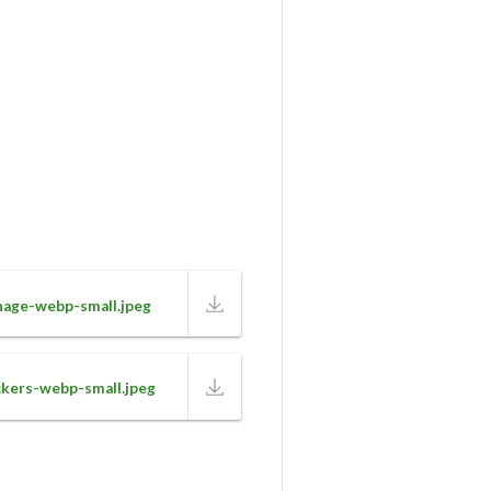
nage-webp-small.jpeg
ckers-webp-small.jpeg