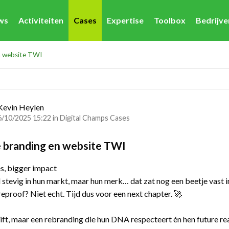
ws
Activiteiten
Cases
Expertise
Toolbox
Bedrijv
n website TWI
Kevin Heylen
6/10/2025 15:22 in
Digital Champs Cases
 branding en website TWI
s, bigger impact
stevig in hun markt, maar hun merk… dat zat nog een beetje vast in
eproof? Niet echt. Tijd dus voor een next chapter. 🚀
ift, maar een rebranding die hun DNA respecteert én hen future r