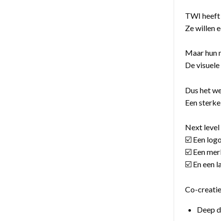
TWI heeft d
Ze willen 
Maar hun m
De visuele
Dus het we
Een sterke
Next leve
☑️ Een logo
☑️ Een merk
☑️ En een 
Co-creatie
Deep d