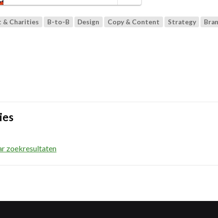
t & Charities
B-to-B
Design
Copy & Content
Strategy
Bra
ies
ar zoekresultaten