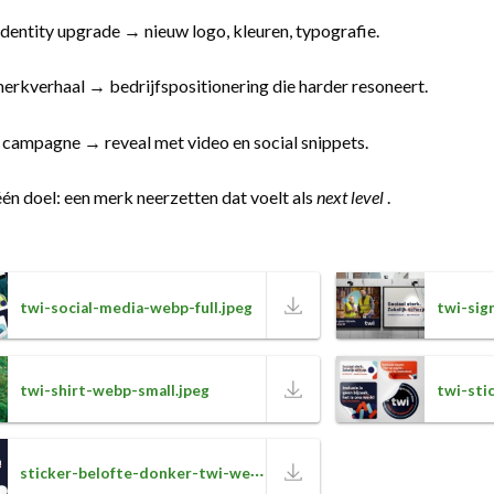
identity upgrade → nieuw logo, kleuren, typografie.
erkverhaal → bedrijfspositionering die harder resoneert.
 campagne → reveal met video en social snippets.
één doel: een merk neerzetten dat voelt als
next level
.
twi-social-media-webp-full.jpeg
twi-sig
twi-shirt-webp-small.jpeg
twi-sti
sticker-belofte-donker-twi-webp-small.jpeg