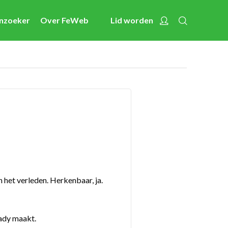
Zoeken
Account
enzoeker
Over FeWeb
Lid worden
Nieuws
Activiteiten
Cases
Expertise
Toolbox
Bedrijvenzoeker
Over FeWeb
 het verleden. Herkenbaar, ja.
Zoeken
Account
Lid worden
eady maakt.