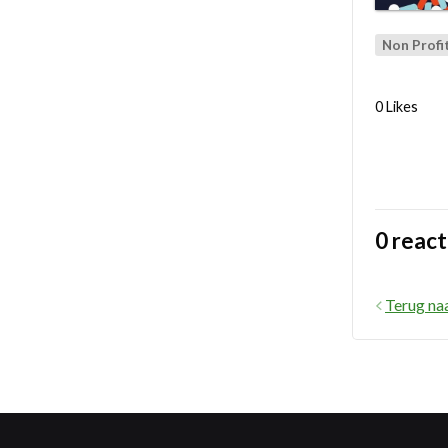
Non Profi
0 Likes
0 react
Terug na