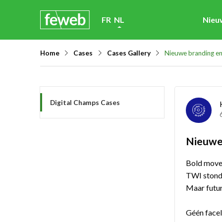
Skip
FR
NL
Nieu
links
Jump
Home
Cases
Cases Gallery
Nieuwe branding e
to
navigation
Jump
Digital Champs Cases
to
main
content
Nieuwe
Bold move
TWI stond 
Maar futur
Géén facel