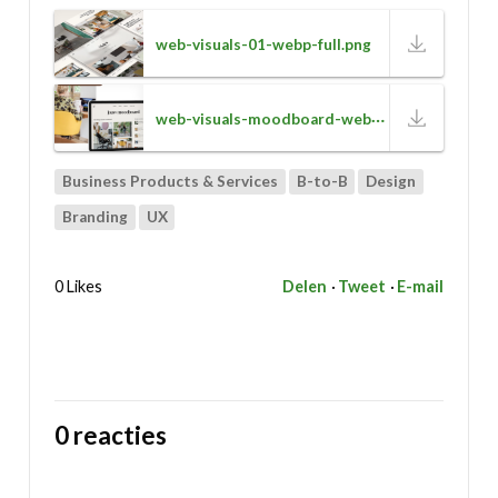
web-visuals-01-webp-full.png
web-visuals-moodboard-webp-full.png
Business Products & Services
B-to-B
Design
Branding
UX
0 Likes
Delen
Tweet
E-mail
0 reacties