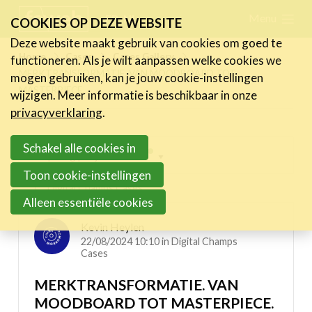
Skip
Menu
FR
NL
COOKIES OP DEZE WEBSITE
links
Deze website maakt gebruik van cookies om goed te
Nieuws
Home
Cases
Cases Gallery
functioneren. Als je wilt aanpassen welke cookies we
Jump
MERKTRANSFORMATIE. VAN MOODBOARD TOT
mogen gebruiken, kan je jouw cookie-instellingen
to
Activiteiten
MASTERPIECE.
wijzigen. Meer informatie is beschikbaar in onze
navigation
Cases
privacyverklaring
.
Jump
Expertise
to
Schakel alle cookies in
Inspiring projects menu
main
Toolbox
Toon cookie-instellingen
content
Digital Champs Cases
Bedrijvenzoeker
Alleen essentiële cookies
Over FeWeb
Kevin Heylen
22/08/2024 10:10 in
Digital Champs
Cases
Zoeken
Account
Lid worden
MERKTRANSFORMATIE. VAN
MOODBOARD TOT MASTERPIECE.