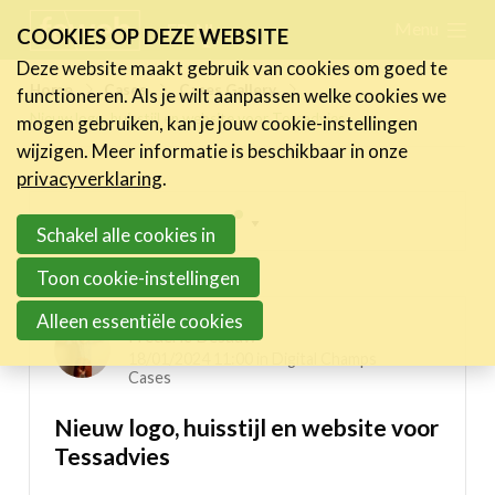
Skip
Menu
FR
NL
COOKIES OP DEZE WEBSITE
links
Deze website maakt gebruik van cookies om goed te
Nieuws
Home
Cases
Cases Gallery
functioneren. Als je wilt aanpassen welke cookies we
Jump
Nieuw logo, huisstijl en website voor Tessadvies
mogen gebruiken, kan je jouw cookie-instellingen
to
Activiteiten
wijzigen. Meer informatie is beschikbaar in onze
navigation
Cases
privacyverklaring
.
Jump
Expertise
Inspiring projects menu
to
Schakel alle cookies in
main
Toolbox
Digital Champs Cases
Toon cookie-instellingen
content
Bedrijvenzoeker
Alleen essentiële cookies
Frederic Desauw
Over FeWeb
18/01/2024 11:00 in
Digital Champs
Cases
Zoeken
Account
Lid worden
Nieuw logo, huisstijl en website voor
Tessadvies