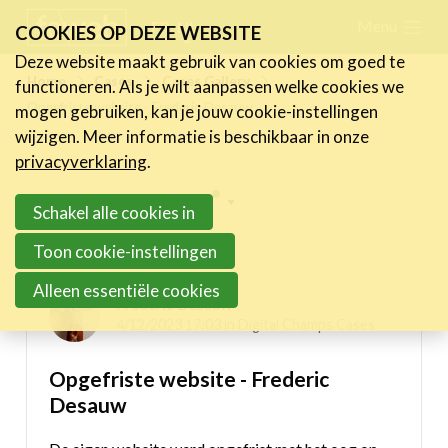
Skip
Menu
FR
NL
COOKIES OP DEZE WEBSITE
links
Deze website maakt gebruik van cookies om goed te
Nieuws
Home
Cases
Cases Gallery
functioneren. Als je wilt aanpassen welke cookies we
Jump
Opgefriste website - Frederic Desauw
mogen gebruiken, kan je jouw cookie-instellingen
to
Activiteiten
wijzigen. Meer informatie is beschikbaar in onze
navigation
Cases
privacyverklaring
.
Jump
Expertise
Inspiring projects menu
to
Schakel alle cookies in
main
Toolbox
Digital Champs Cases
Toon cookie-instellingen
content
Bedrijvenzoeker
Alleen essentiële cookies
Frederic Desauw
Over FeWeb
4/12/2023 17:03 in
Digital Champs Cases
Opgefriste website - Frederic
Zoeken
Account
Lid worden
Desauw