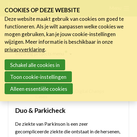
Skip
Menu
FR
NL
COOKIES OP DEZE WEBSITE
links
Deze website maakt gebruik van cookies om goed te
Nieuws
Home
Cases
Cases Gallery
Duo & Parkicheck
functioneren. Als je wilt aanpassen welke cookies we
Jump
mogen gebruiken, kan je jouw cookie-instellingen
to
Activiteiten
wijzigen. Meer informatie is beschikbaar in onze
navigation
Cases
privacyverklaring
.
Inspiring projects menu
Jump
Expertise
to
Schakel alle cookies in
Digital Champs Cases
main
Toolbox
Toon cookie-instellingen
content
DUO - make it fly
Bedrijvenzoeker
Alleen essentiële cookies
13/07/2023 11:50 in
Digital Champs
Cases
Over FeWeb
Duo & Parkicheck
Zoeken
Account
Lid worden
De ziekte van Parkinson is een zeer
gecompliceerde ziekte die ontstaat in de hersenen,