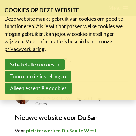
Skip
Menu
FR
NL
COOKIES OP DEZE WEBSITE
links
Deze website maakt gebruik van cookies om goed te
Nieuws
Home
Cases
Cases Gallery
functioneren. Als je wilt aanpassen welke cookies we
Jump
Nieuwe website voor Du.San
mogen gebruiken, kan je jouw cookie-instellingen
to
Activiteiten
wijzigen. Meer informatie is beschikbaar in onze
navigation
Cases
privacyverklaring
.
Jump
Expertise
Inspiring projects menu
to
Schakel alle cookies in
main
Toolbox
Digital Champs Cases
Toon cookie-instellingen
content
Bedrijvenzoeker
Alleen essentiële cookies
Frederic Desauw
Over FeWeb
30/05/2023 10:26 in
Digital Champs
Cases
Zoeken
Account
Lid worden
Nieuwe website voor Du.San
Voor
pleisterwerken Du.San te West-