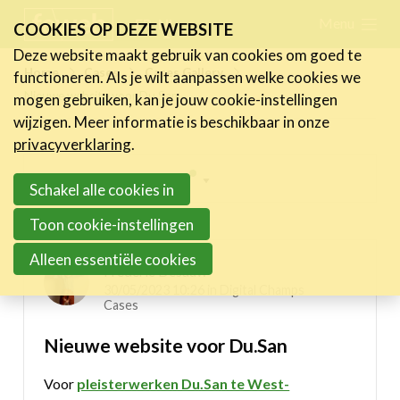
Skip
Menu
FR
NL
COOKIES OP DEZE WEBSITE
links
Deze website maakt gebruik van cookies om goed te
Nieuws
Home
Cases
Cases Gallery
functioneren. Als je wilt aanpassen welke cookies we
Jump
Nieuwe website voor Du.San
mogen gebruiken, kan je jouw cookie-instellingen
to
Activiteiten
wijzigen. Meer informatie is beschikbaar in onze
navigation
Cases
privacyverklaring
.
Jump
Expertise
Inspiring projects menu
to
Schakel alle cookies in
main
Toolbox
Digital Champs Cases
Toon cookie-instellingen
content
Bedrijvenzoeker
Alleen essentiële cookies
Frederic Desauw
Over FeWeb
30/05/2023 10:26 in
Digital Champs
Cases
Zoeken
Account
Lid worden
Nieuwe website voor Du.San
Voor
pleisterwerken Du.San te West-