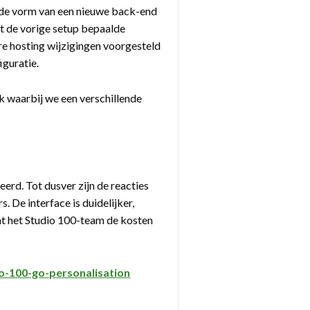
 de vorm van een nieuwe back-end
t de vorige setup bepaalde
re hosting wijzigingen voorgesteld
iguratie.
k waarbij we een verschillende
erd. Tot dusver zijn de reacties
 De interface is duidelijker,
at het Studio 100-team de kosten
o-100-go-personalisation