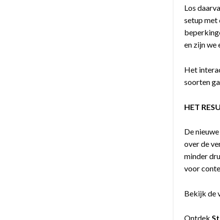
Los daarva
setup met 
beperkinge
en zijn we
Het intera
soorten g
HET RES
De nieuwe 
over de ve
minder dru
voor conte
Bekijk de 
Ontdek
S