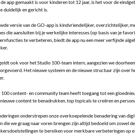
de app gemaakt is voor kinderen tot 12 jaar, is het voor de eindg
e duidelijk en gericht is.
wde versie van de GO-app is kindvriendelijker, overzichtelijker, m
nes die aansluiten bij je werkelijke interesses (op basis van je fav
ernfuncties te verbeteren, biedt de app nu een meer verfijnde alge
ker.
geldt ook voor het Studio 100-team intern, aangezien we doorheen
rgevoerd. Het nieuwe systeem en de nieuwe structuur zijn over he
er.
 100 content- en community team heeft toegang tot een gloednieu
nieuwe content te benadrukken, top topicals te creëren en persona
deringen onderstrepen onze overkoepelende benadering van digi
n die we graag naar voren brengen zijn altijd bedoeld om zowel de 
kersdoelstellingen te bereiken voor merkbare verbeteringen op el