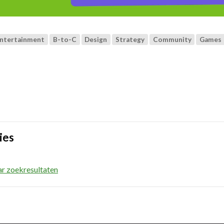
Entertainment
B-to-C
Design
Strategy
Community
Games
ies
ar zoekresultaten