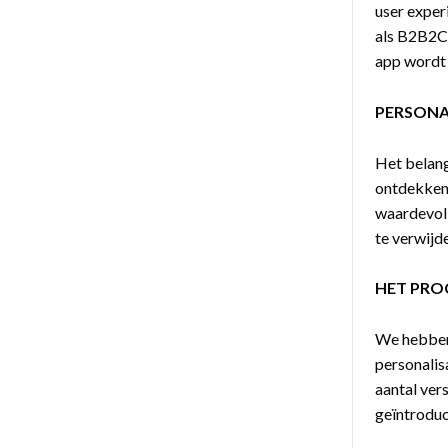
user exper
als B2B2C-
app wordt
PERSONA
Het belang
ontdekken,
waardevoll
te verwijd
HET PRO
We hebben 
personalis
aantal ver
geïntroduc