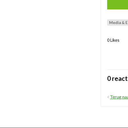
Media & 
0 Likes
0 react
Terug na