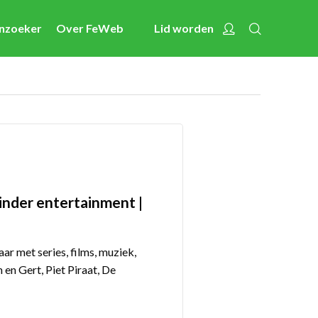
Zoeken
Account
enzoeker
Over FeWeb
Lid worden
Nieuws
Activiteiten
Cases
Expertise
Toolbox
Bedrijvenzoeker
inder entertainment |
Over FeWeb
ar met series, films, muziek,
Zoeken
n Gert, Piet Piraat, De
Account
Lid worden