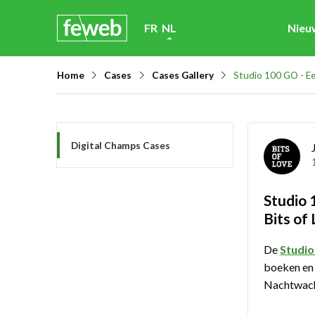
Skip
FR
NL
Nieu
links
Jump
Home
Cases
Cases Gallery
Studio 100 GO - Een
to
navigation
Jump
Digital Champs Cases
to
main
content
Studio 
Bits of
De
Studi
boeken en 
Nachtwacht,