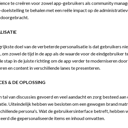
ience te creëren voor zowel app-gebruikers als community manage
doelstelling te behalen met een reële impact op de administratieve
 doorgebracht.
LISATIE
rijkste doel van de verbeterde personalisatie is dat gebruikers 
 om zowel de tijd in de app als de waarde voor de eindgebruiker te
e stap in de juiste richting om de app verder te moderniseren doo
eren en content in verschillende lanes te presenteren.
CES & DE OPLOSSING
tal van discussies gevoerd en veel aandacht en zorg besteed aan
atie. Uiteindelijk hebben we besloten om een gewogen brand matri
schillende persona's. Wat de gebruikersinterface betreft, hebben 
eerd die gepersonaliseerde items en inhoud omvatten.