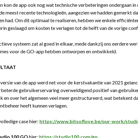
n kon de app ook nog wat technische verbeteringen ondergaan in
de meest recente technologieën, aangezien we hadden gemerkt da
n had. Om dit optimaal te realiseren, hebben we enkele efficiënte
 erin geslaagd om kosten te verlagen tot de helft van de vorige conf
ctieve systeem zat al goed in elkaar, mede dankzij ons eerdere wer
ames voor de GO-app hebben ontworpen en ontwikkeld.
ULTAAT
versie van de app werd net voor de kerstvakantie van 2021 gelance
rbeterde gebruikerservaring overweldigend positief van gebruikers.
k en over het algemeen veel meer gestructureerd, wat betekent d
ntbeheer heeft kunnen verlagen.
volledige case hier:
https://www.bitsoflove.be/our-work/studi
tudio 100 GO
hier:
https://studio100.com/go