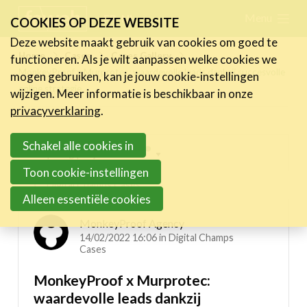
Skip
Menu
FR
NL
COOKIES OP DEZE WEBSITE
links
Deze website maakt gebruik van cookies om goed te
Nieuws
Home
Cases
Cases Gallery
functioneren. Als je wilt aanpassen welke cookies we
Jump
MonkeyProof x Murprotec: waardevolle leads dankzij succesvolle
mogen gebruiken, kan je jouw cookie-instellingen
to
Activiteiten
online strategie
wijzigen. Meer informatie is beschikbaar in onze
navigation
Cases
privacyverklaring
.
Jump
Expertise
to
Schakel alle cookies in
Inspiring projects menu
main
Toolbox
Toon cookie-instellingen
content
Digital Champs Cases
Bedrijvenzoeker
Alleen essentiële cookies
Over FeWeb
MonkeyProof Agency
14/02/2022 16:06 in
Digital Champs
Cases
Zoeken
Account
Lid worden
MonkeyProof x Murprotec:
waardevolle leads dankzij