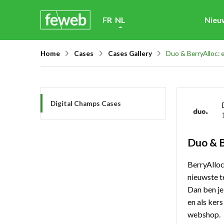
Skip
FR
NL
Nieu
links
Jump
Home
Cases
Cases Gallery
Duo & BerryAlloc: 
to
navigation
Jump
Digital Champs Cases
to
main
content
Duo & B
BerryAlloc
nieuwste t
Dan ben je
en als ker
webshop.