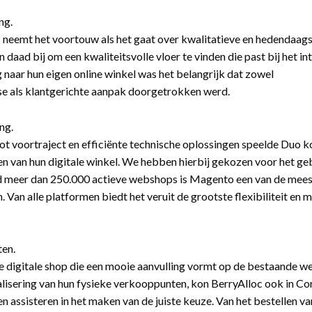
ng.
 neemt het voortouw als het gaat over kwalitatieve en hedendaags
 daad bij om een kwaliteitsvolle vloer te vinden die past bij het int
g naar hun eigen online winkel was het belangrijk dat zowel
se als klantgerichte aanpak doorgetrokken werd.
ng.
ot voortraject en efficiënte technische oplossingen speelde Duo ko
n van hun digitale winkel. We hebben hierbij gekozen voor het g
d meer dan 250.000 actieve webshops is Magento een van de mee
. Van alle platformen biedt het veruit de grootste flexibiliteit en 
.
ten.
 digitale shop die een mooie aanvulling vormt op de bestaande we
alisering van hun fysieke verkooppunten, kon BerryAlloc ook in Co
n assisteren in het maken van de juiste keuze. Van het bestellen van 