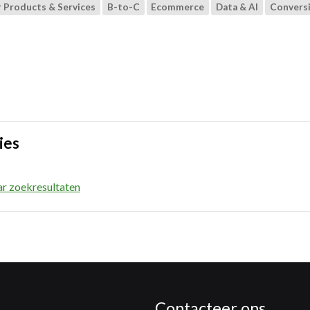
Products & Services
B-to-C
Ecommerce
Data & AI
Convers
ies
ar zoekresultaten
Contacteer ons