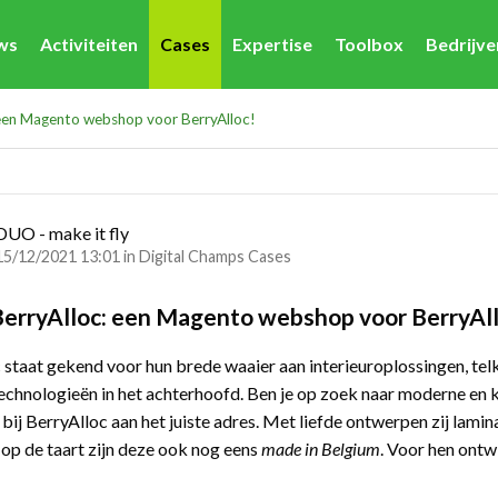
ws
Activiteiten
Cases
Expertise
Toolbox
Bedrijv
een Magento webshop voor BerryAlloc!
DUO - make it fly
15/12/2021 13:01 in
Digital Champs Cases
erryAlloc: een Magento webshop voor BerryAll
 staat gekend voor hun brede waaier aan interieuroplossingen, tel
echnologieën in het achterhoofd. Ben je op zoek naar moderne en 
 bij BerryAlloc aan het juiste adres. Met liefde ontwerpen zij lamin
s op de taart zijn deze ook nog eens
made in Belgium
. Voor hen ont