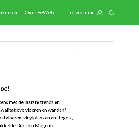
Zoeken
Account
enzoeker
Over FeWeb
Lid worden
Nieuws
Activiteiten
Cases
Expertise
Toolbox
Bedrijvenzoeker
oc!
Over FeWeb
kens met de laatste trends en
kwalitatieve vloeren en wanden?
aatvloeren, vinylplanken en -tegels,
Zoeken
Account
Lid worden
wikkelde Duo een Magento