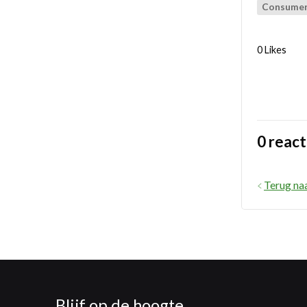
Consumer 
0 Likes
0 react
Terug na
Blijf op de hoogte