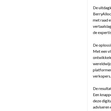
De uitdagi
BerryAlloc
met raad en
vertaalsla
de experti
De oplossi
Met een vl
ontwikkele
wereldwij
platformen
verkopers
De resulta
Een knappe
deze digit
adviseren e