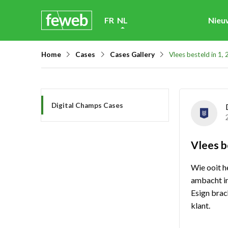
Skip
FR
NL
Nieu
links
Jump
Home
Cases
Cases Gallery
Vlees besteld in 1, 2
to
navigation
Jump
Digital Champs Cases
to
main
content
Vlees be
Wie ooit he
ambacht in
Esign brac
klant.