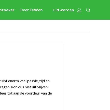
Zoeken
Account
enzoeker
Over FeWeb
Lid worden
Nieuws
Activiteiten
Cases
Expertise
Toolbox
Bedrijvenzoeker
Over FeWeb
uipt enorm veel passie, tijd en
gen, kon dus niet uitblijven.
lees tot aan de voordeur van de
Zoeken
Account
Lid worden