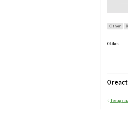
Other
B
0 Likes
0 react
Terug na