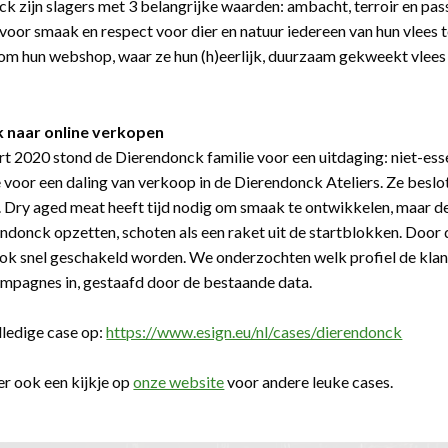
k zijn slagers met 3 belangrijke waarden: ambacht, terroir en pass
 voor smaak en respect voor dier en natuur iedereen van hun vlees 
m hun webshop, waar ze hun (h)eerlijk, duurzaam gekweekt vlees v
k naar online verkopen
t 2020 stond de Dierendonck familie voor een uitdaging: niet-ess
 voor een daling van verkoop in de Dierendonck Ateliers. Ze beslot
 Dry aged meat heeft tijd nodig om smaak te ontwikkelen, maar 
ndonck opzetten, schoten als een raket uit de startblokken. Door 
ok snel geschakeld worden. We onderzochten welk profiel de kla
ampagnes in, gestaafd door de bestaande data.
lledige case op:
https://www.esign.eu/nl/cases/dierendonck
r ook een kijkje op
onze website
voor andere leuke cases.