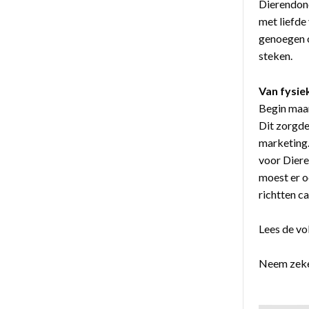
Dierendonc
met liefde
genoegen o
steken.
Van fysie
Begin maar
Dit zorgde
marketing.
voor Diere
moest er o
richtten c
Lees de vo
Neem zeke