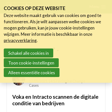
Skip
Menu
FR
NL
COOKIES OP DEZE WEBSITE
links
Deze website maakt gebruik van cookies om goed te
Nieuws
Home
Cases
Cases Gallery
functioneren. Als je wilt aanpassen welke cookies we
Jump
Voka en Intracto scannen de digitale conditie van bedrijven
mogen gebruiken, kan je jouw cookie-instellingen
to
Activiteiten
wijzigen. Meer informatie is beschikbaar in onze
navigation
Cases
privacyverklaring
.
Jump
Expertise
Inspiring projects menu
to
Schakel alle cookies in
main
Toolbox
Digital Champs Cases
Toon cookie-instellingen
content
Bedrijvenzoeker
Alleen essentiële cookies
Pieter Janssens
Over FeWeb
12/05/2021 14:57 in
Digital Champs
Cases
Zoeken
Account
Lid worden
Voka en Intracto scannen de digitale
conditie van bedrijven