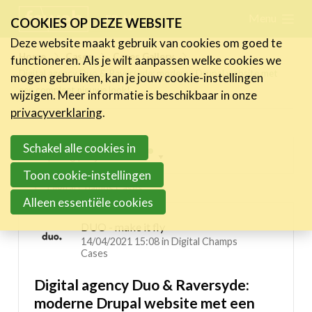
Skip
Menu
FR
NL
COOKIES OP DEZE WEBSITE
links
Deze website maakt gebruik van cookies om goed te
Nieuws
Home
Cases
Cases Gallery
functioneren. Als je wilt aanpassen welke cookies we
Jump
Digital agency Duo & Raversyde: moderne Drupal website met
mogen gebruiken, kan je jouw cookie-instellingen
to
Activiteiten
een compleet nieuwe look!
wijzigen. Meer informatie is beschikbaar in onze
navigation
Cases
privacyverklaring
.
Jump
Expertise
to
Schakel alle cookies in
Inspiring projects menu
main
Toolbox
Toon cookie-instellingen
content
Digital Champs Cases
Bedrijvenzoeker
Alleen essentiële cookies
Over FeWeb
DUO - make it fly
14/04/2021 15:08 in
Digital Champs
Cases
Zoeken
Account
Lid worden
Digital agency Duo & Raversyde:
moderne Drupal website met een