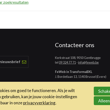
ar zoekresultaten
Contacteer ons
Kerkstraat 108, 9050 Gentbrugge
 nieuwsbrief
tel
09 324 77 71
-
info@feweb.be
FeWeb in TransformaBXL
J. Bordetlaan 13, 1140 Brussel (Evere)
kies om goed te functioneren. Als je wilt
Schake
ebruiken, kan je jouw cookie-instellingen
Alleen
kbaar in onze
privacyverklaring
.
ene voorwaarden