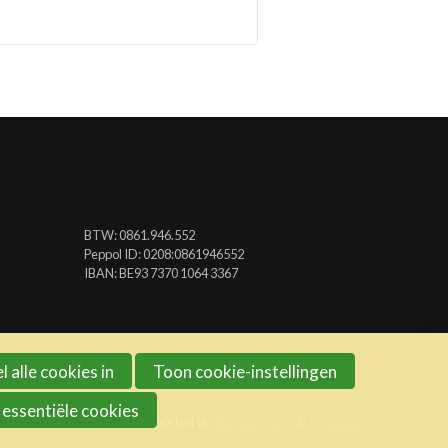
BTW: 0861.946.552
Peppol ID: 0208:0861946552
IBAN: BE93 7370 1064 3367
l alle cookies in
Toon cookie-instellingen
 essentiële cookies
Website created and supported by
Starring Jane
&
Procurios