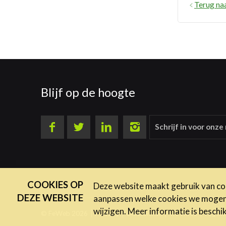
Terug na
Blijf op de hoogte
Schrijf in voor onze
COOKIES OP
Deze website maakt gebruik van coo
DEZE WEBSITE
aanpassen welke cookies we mogen g
wijzigen. Meer informatie is beschi
© FeWeb 2026
Privacy
Disclaimer
Cookies
Algem