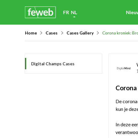
Skip
FR
NL
Nieu
links
Jump
Home
Cases
Cases Gallery
Corona kroniek: Br
to
navigation
Jump
Digital Champs Cases
to
main
content
Corona 
De corona-
kun je deze
In deze ee
verantwoor