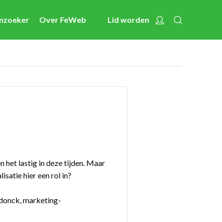
Zoeken
Account
enzoeker
Over FeWeb
Lid worden
Nieuws
Activiteiten
Cases
Expertise
Toolbox
Bedrijvenzoeker
Over FeWeb
 het lastig in deze tijden. Maar
isatie hier een rol in?
Zoeken
Account
Lid worden
rdonck, marketing-