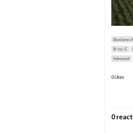
Business 
B-to-C
Inbound
0 Likes
0 react