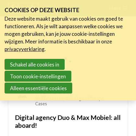
Skip
Menu
FR
NL
COOKIES OP DEZE WEBSITE
links
Deze website maakt gebruik van cookies om goed te
Nieuws
Home
Cases
Cases Gallery
functioneren. Als je wilt aanpassen welke cookies we
Jump
Digital agency Duo & Max Mobiel: all aboard!
mogen gebruiken, kan je jouw cookie-instellingen
to
Activiteiten
wijzigen. Meer informatie is beschikbaar in onze
navigation
Cases
privacyverklaring
.
Jump
Expertise
Inspiring projects menu
to
Schakel alle cookies in
main
Toolbox
Digital Champs Cases
Toon cookie-instellingen
content
Bedrijvenzoeker
Alleen essentiële cookies
DUO - make it fly
Over FeWeb
28/10/2020 11:40 in
Digital Champs
Cases
Zoeken
Account
Lid worden
Digital agency Duo & Max Mobiel: all
aboard!