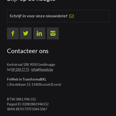
Schrijf in voor onze nieuwsbrief
Contacteer ons
Kerkstraat 108, 9050 Gentbrugge
tel
09 324 77 71
-
info@feweb.be
FeWeb in TransformaBXL
J. Bordetlaan 13, 1140 Brussel (Evere)
BTW: 0861.946.552
Peppol ID: 0208:0861946552
IBAN: BE93 7370 1064 3367