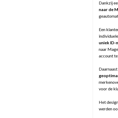
Dankzij ee
naar de 
geautomati
Een klante
individuel
uniek ID
naar Magen
account te 
Daarnaast 
geoptima
merkenover
voor de kl
Het design
werden ook