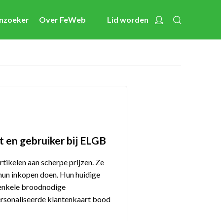
Zoeken
Account
enzoeker
Over FeWeb
Lid worden
Nieuws
Activiteiten
Cases
Expertise
Toolbox
Bedrijvenzoeker
t en gebruiker bij ELGB
Over FeWeb
rtikelen aan scherpe prijzen. Ze
 hun inkopen doen. Hun huidige
 enkele broodnodige
Zoeken
Account
Lid worden
ersonaliseerde klantenkaart bood