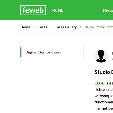
Skip
FR
NL
Nieu
links
Jump
Home
Cases
Cases Gallery
Studio Emma: Perfo
to
navigation
Jump
Digital Champs Cases
to
main
content
Studio 
ELGB
is e
richten zi
webshop e
functional
hier het b