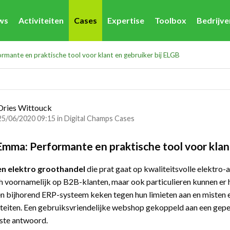
ws
Activiteiten
Cases
Expertise
Toolbox
Bedrijv
rmante en praktische tool voor klant en gebruiker bij ELGB
Dries Wittouck
25/06/2020 09:15 in
Digital Champs Cases
Emma: Performante en praktische tool voor klan
en elektro groothandel
die prat gaat op kwaliteitsvolle elektro-a
ch voornamelijk op B2B-klanten, maar ook particulieren kunnen er
n bijhorend ERP-systeem keken tegen hun limieten aan en misten
iteiten. Een gebruiksvriendelijke webshop gekoppeld aan een gep
este antwoord.