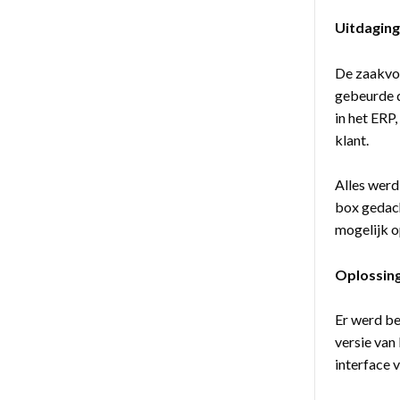
Uitdagin
De zaakvoe
gebeurde d
in het ERP
klant.
Alles werd
box gedach
mogelijk 
Oplossin
Er werd be
versie van
interface 