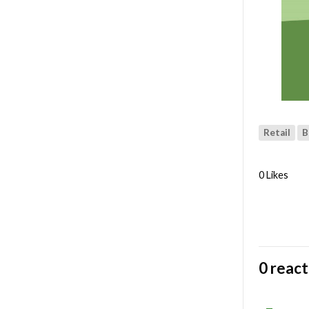
Retail
B
0 Likes
0 react