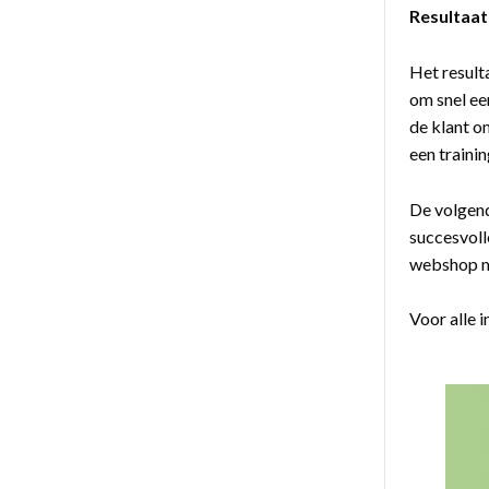
Resultaat
Het resulta
om snel ee
de klant o
een traini
De volgen
succesvoll
webshop ma
Voor alle 