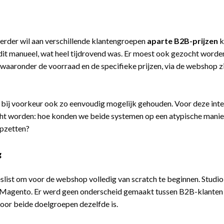
g
rder wil aan verschillende klantengroepen
aparte B2B-prijzen
k
it manueel, wat heel tijdrovend was. Er moest ook gezocht worde
, waaronder de voorraad en de specifieke prijzen, via de webshop z
 bij voorkeur ook zo eenvoudig mogelijk gehouden. Voor deze inte
t worden: hoe konden we beide systemen op een atypische manier
opzetten?
g
slist om voor de webshop volledig van scratch te beginnen. Stud
 Magento. Er werd geen onderscheid gemaakt tussen B2B-klanten e
voor beide doelgroepen dezelfde is.