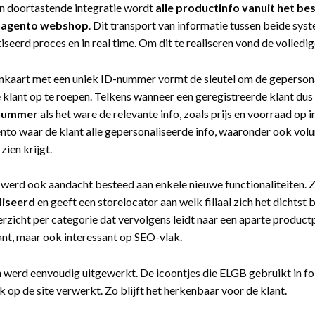
n doortastende integratie wordt
alle productinfo vanuit het 
Magento webshop
. Dit transport van informatie tussen beide sys
seerd proces en in real time. Om dit te realiseren vond de volledi
nkaart met een uniek ID-nummer vormt de sleutel om de gepersona
e klant op te roepen. Telkens wanneer een geregistreerde klant dus 
-nummer
als het ware de relevante info, zoals prijs en voorraad op 
to waar de klant alle gepersonaliseerde info, waaronder ook volu
zien krijgt.
werd ook aandacht besteed aan enkele nieuwe functionaliteiten.
liseerd
en geeft een storelocator aan welk filiaal zich het dichtst b
zicht per categorie dat vervolgens leidt naar een aparte productpa
ant, maar ook interessant op SEO-vlak.
 werd eenvoudig uitgewerkt. De icoontjes die ELGB gebruikt in f
 op de site verwerkt. Zo blijft het herkenbaar voor de klant.