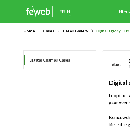
Skip
FR
NL
Nieu
links
Jump
Home
Cases
Cases Gallery
Digital agency Duo 
to
navigation
Jump
Digital Champs Cases
to
main
content
Digital
Loopt het 
gaat over 
Benieuwd n
hier zit je