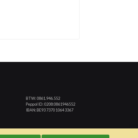
BTW: 0861.946.552
Peppol ID: 0208:0861946552
IBAN: BE93 7370 1064 3367