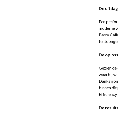
De uitdag
Een perfor
moderne wi
Barry Call
tentoongest
De oploss
Gezien de
waarbij we
Dankzij on
binnen dit
Efficiency 
De result