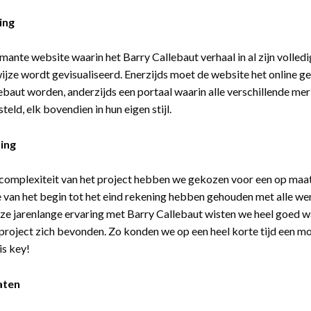
ing
mante website waarin het Barry Callebaut verhaal in al zijn volledi
jze wordt gevisualiseerd. Enerzijds moet de website het online g
ebaut worden, anderzijds een portaal waarin alle verschillende me
eld, elk bovendien in hun eigen stijl.
ing
 complexiteit van het project hebben we gekozen voor een op ma
 van het begin tot het eind rekening hebben gehouden met alle wen
ze jarenlange ervaring met Barry Callebaut wisten we heel goed w
 project zich bevonden. Zo konden we op een heel korte tijd een mo
is key!
aten