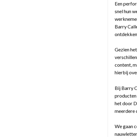
Een perfor
snel hun w
werknemers
Barry Call
ontdekken
Gezien het
verschille
content, m
hierbij ove
Bij Barry 
producten 
het door D
meerdere c
We gaan co
nauwletten