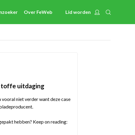
Zoeken
Account
enzoeker
Over FeWeb
Lid worden
Nieuws
Activiteiten
Cases
Expertise
Toolbox
Bedrijvenzoeker
 toffe uitdaging
Over FeWeb
n vooral niet verder want deze case
coladeproducent.
Zoeken
Account
Lid worden
ngepakt hebben? Keep on reading: