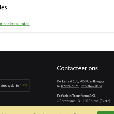
ies
ar zoekresultaten
Contacteer ons
Kerkstraat 108, 9050 Gentbrugge
 nieuwsbrief
tel
09 324 77 71
-
info@feweb.be
FeWeb in TransformaBXL
J. Bordetlaan 13, 1140 Brussel (Evere)