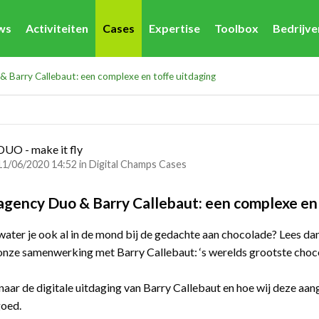
ws
Activiteiten
Cases
Expertise
Toolbox
Bedrijv
& Barry Callebaut: een complexe en toffe uitdaging
DUO - make it fly
11/06/2020 14:52 in
Digital Champs Cases
 agency Duo & Barry Callebaut: een complexe en
water je ook al in de mond bij de gedachte aan chocolade? Lees da
onze samenwerking met Barry Callebaut: ‘s werelds grootste cho
aar de digitale uitdaging van Barry Callebaut en hoe wij deze aa
 goed.