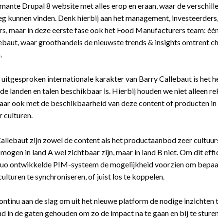
mante Drupal 8 website met alles erop en eraan, waar de verschil
eg kunnen vinden. Denk hierbij aan het management, investeerders,
, maar in deze eerste fase ook het Food Manufacturers team: één
ebaut, waar groothandels de nieuwste trends & insights omtrent
.
 uitgesproken internationale karakter van Barry Callebaut is het he
nde landen en talen beschikbaar is. Hierbij houden we niet alleen r
aar ook met de beschikbaarheid van deze content of producten in
r culturen.
Callebaut zijn zowel de content als het productaanbod zeer cultuu
mogen in land A wel zichtbaar zijn, maar in land B niet. Om dit effi
uo ontwikkelde PIM-systeem de mogelijkheid voorzien om bepaal
ulturen te synchroniseren, of juist los te koppelen.
ntinu aan de slag om uit het nieuwe platform de nodige inzichten 
d in de gaten gehouden om zo de impact na te gaan en bij te sture