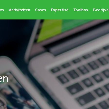
ws
Activiteiten
Cases
Expertise
Toolbox
Bedrijv
en
,
n