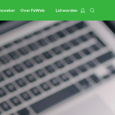
Zoeken
Account
enzoeker
Over FeWeb
Lid worden
Nieuws
Activiteiten
Cases
Expertise
Toolbox
Bedrijvenzoeker
Over FeWeb
Zoeken
Account
Lid worden