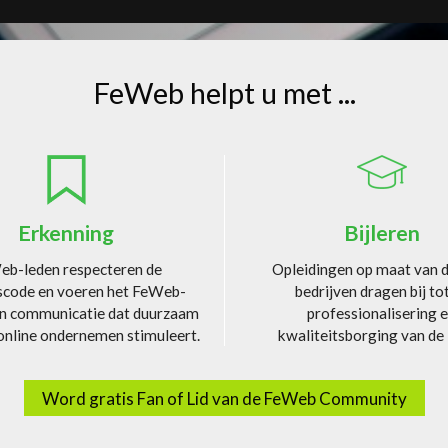
FeWeb helpt u met ...
article.title
article.title
Erkenning
Bijleren
b-leden respecteren de
Opleidingen op maat van d
code en voeren het FeWeb-
bedrijven dragen bij to
un communicatie dat duurzaam
professionalisering 
 online ondernemen stimuleert.
kwaliteitsborging van de 
Word gratis Fan of Lid van de FeWeb Community