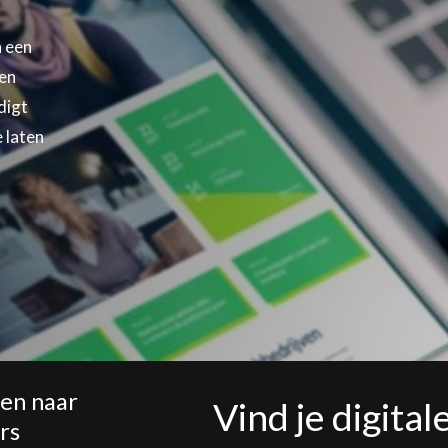
n een
en
digt
 laten
ven naar
Vind je digita
rs