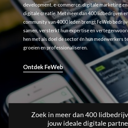
development, e-commerce, digitale marketing en
digitale creatie. Met meer dan 400 lidbedrijven e
community van 4000 leden brengt FeWeb bedrijv
samen, versterkt hun expertise en vertegenwoor
hen met als doel de sector én hun medewerkers te
groeien en professionaliseren.
Ontdek FeWeb
Zoek in meer dan 400 lidbedrij
jouw ideale digitale partne