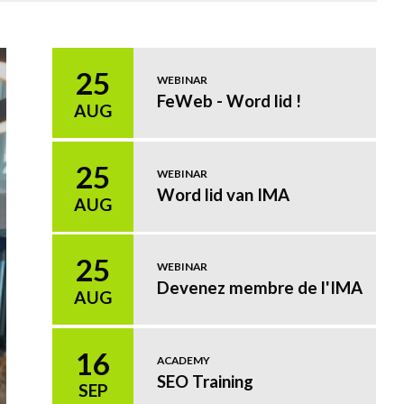
25
WEBINAR
FeWeb - Word lid !
AUG
25
WEBINAR
Word lid van IMA
AUG
25
WEBINAR
Devenez membre de l'IMA
AUG
16
ACADEMY
SEO Training
SEP