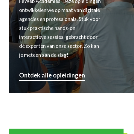
FeWeb Academies. Deze opleidingen
ontwikkelen we op maat van digitale
agencies en professionals. Stuk voor
stuk praktische hands-on
interactieve sessies, gebracht door
dé experten van onze sector. Zo kan
je meteen aan de slag!
Ontdek alle opleidingen