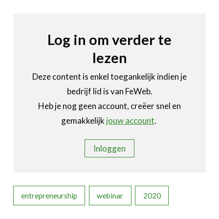
Bedrijvenzoeker
Over FeWeb
Log in om verder te
Zoeken
Account
Lid worden
lezen
Deze content is enkel toegankelijk indien je
bedrijf lid is van FeWeb.
Heb je nog geen account, creëer snel en
gemakkelijk
jouw account
.
Inloggen
entrepreneurship
webinar
2020