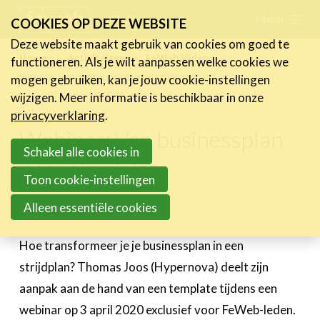
Skip
Menu
FR
NL
COOKIES OP DEZE WEBSITE
links
Deze website maakt gebruik van cookies om goed te
Nieuws
Home
Activiteiten
FeWeb Videos
functioneren. Als je wilt aanpassen welke cookies we
Jump
Webinar: Van businessplan naar strijdplan
mogen gebruiken, kan je jouw cookie-instellingen
to
Activiteiten
wijzigen. Meer informatie is beschikbaar in onze
navigation
Agenda
privacyverklaring
.
Jump
Vorige activiteiten
Webinar: Van businessplan
to
Schakel alle cookies in
Over de FeWeb-activiteiten
naar strijdplan
main
FeWeb Awards
Toon cookie-instellingen
content
FeWeb Videos
Alleen essentiële cookies
3 april 2020
Cases
Hoe transformeer je je businessplan in een
Expertise
strijdplan? Thomas Joos (Hypernova) deelt zijn
aanpak aan de hand van een template tijdens een
Toolbox
webinar op 3 april 2020 exclusief voor FeWeb-leden.