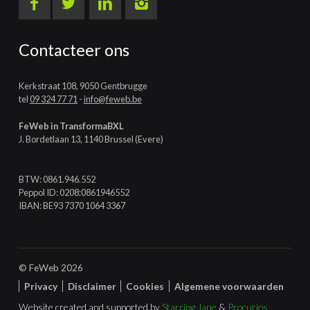
Contacteer ons
Kerkstraat 108, 9050 Gentbrugge
tel
09 324 77 71
-
info@feweb.be
FeWeb in TransformaBXL
J. Bordetlaan 13, 1140 Brussel (Evere)
BTW: 0861.946.552
Peppol ID: 0208:0861946552
IBAN: BE93 7370 1064 3367
© FeWeb 2026
Privacy
Disclaimer
Cookies
Algemene voorwaarden
Website created and supported by
Starring Jane
&
Procurios