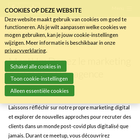
Skip
Menu
FR
NL
COOKIES OP DEZE WEBSITE
links
Deze website maakt gebruik van cookies om goed te
Nieuws
Home
Activiteiten
FeWeb Videos
functioneren. Als je wilt aanpassen welke cookies we
Jump
MeetUp: Dopez le marketing digital de votre agence
mogen gebruiken, kan je jouw cookie-instellingen
to
Activiteiten
wijzigen. Meer informatie is beschikbaar in onze
navigation
Agenda
privacyverklaring
.
Jump
Vorige activiteiten
MeetUp: Dopez le marketing
to
Schakel alle cookies in
Over de FeWeb-activiteiten
digital de votre agence
main
FeWeb Awards
Toon cookie-instellingen
content
FeWeb Videos
Alleen essentiële cookies
15 juni 2021
Cases
Laissons réfléchir sur notre propre marketing digital
Expertise
et explorer de nouvelles approches pour recruter des
clients dans un monde post-covid plus digitalisé que
Toolbox
jamais. Durant ce meetup, vous découvrirez