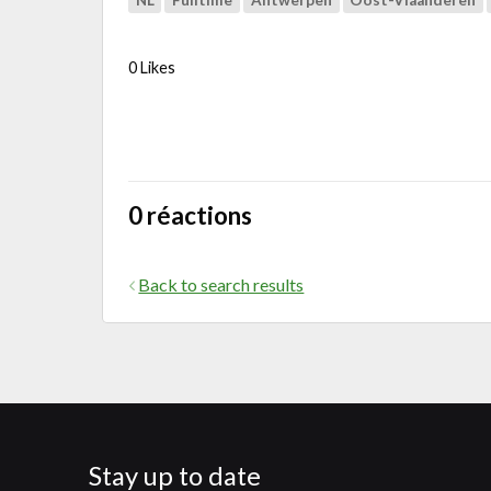
NL
Fulltime
Antwerpen
Oost-Vlaanderen
0 Likes
0 réactions
Back to search results
Stay up to date