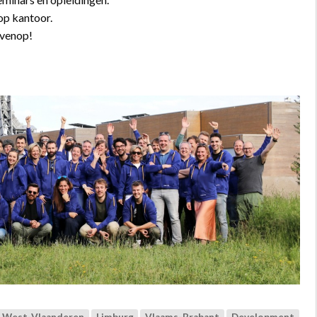
op kantoor.
bovenop!