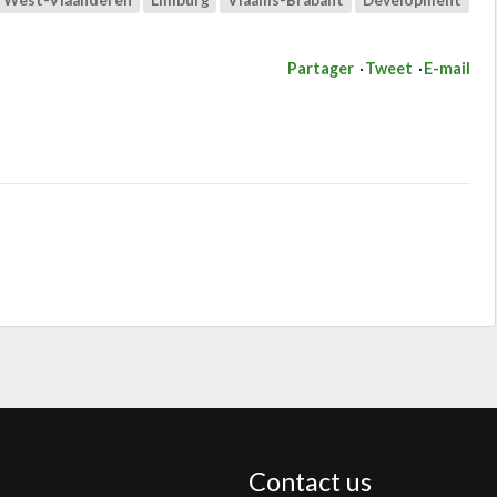
West-Vlaanderen
Limburg
Vlaams-Brabant
Development
Partager
Tweet
E-mail
Contact us