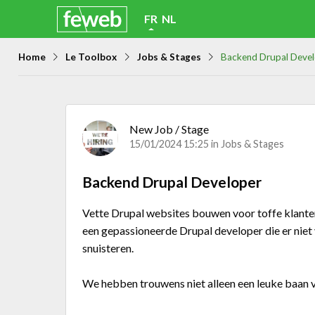
Skip
FR
NL
links
Home
Le Toolbox
Jobs & Stages
Backend Drupal Deve
Jump
to
navigation
Jump
New Job / Stage
15/01/2024 15:25 in
Jobs & Stages
to
main
Backend Drupal Developer
content
Vette Drupal websites bouwen voor toffe klanten?
een gepassioneerde Drupal developer die er niet
snuisteren.
We hebben trouwens niet alleen een leuke baan voo