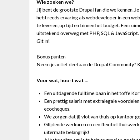
Wie zoeken we?
Jij bent de grootste Drupal fan die we kennen. Je 
hebt reeds ervaring als webdeveloper in een web 
te leveren, op tijd en binnen het budget. Een rui
uitstekend overweg met PHP, SQL & JavaScript. 
Git in!
Bonus punten
Neem je actief deel aan de Drupal Community? K
Voor wat, hoort wat ...
Een uitdagende fulltime baan in het toffe Kor
Een prettig salaris met extralegale voordelen
ecocheques.
We zorgen dat jij vlot van thuis op kantoor g
Glijdende werkuren en een flexibel thuiswerk
uitermate belangrijk!
Al het nodige om je te helpen groeien, zoals 