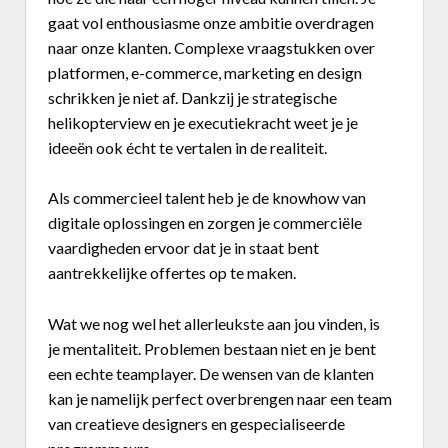
gaat vol enthousiasme onze ambitie overdragen
Business Center
naar onze klanten. Complexe vraagstukken over
platformen, e-commerce, marketing en design
Annuaire prestataires
schrikken je niet af. Dankzij je strategische
helikopterview en je executiekracht weet je je
A propos
ideeën ook écht te vertalen in de realiteit.
Recherch
Account
Become a member
Als commercieel talent heb je de knowhow van
digitale oplossingen en zorgen je commerciële
vaardigheden ervoor dat je in staat bent
aantrekkelijke offertes op te maken.
Wat we nog wel het allerleukste aan jou vinden, is
je mentaliteit. Problemen bestaan niet en je bent
een echte teamplayer. De wensen van de klanten
kan je namelijk perfect overbrengen naar een team
van creatieve designers en gespecialiseerde