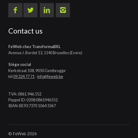
Contact us
FeWeb chez TransformaBXL
Avenue J. Bordet 13, 1140 Bruxelles (Evere)
Siège social
Kerkstraat 108, 9050 Gentbrugge
tél
09 324 77 71
-
info@feweb.be
TVA: 0861.946.552
Peppol ID: 0208:0861946552
IBAN: BE93 7370 1064 3367
© FeWeb 2026