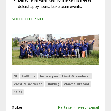
Een tof en ervaren team om je kennis mee te
delen, happy hours, leuke team events.
SOLLICITEER NU
NL
Fulltime
Antwerpen
Oost-Vlaanderen
West-Vlaanderen
Limburg
Vlaams-Brabant
Sales
0 Likes
Partager
Tweet
E-mail