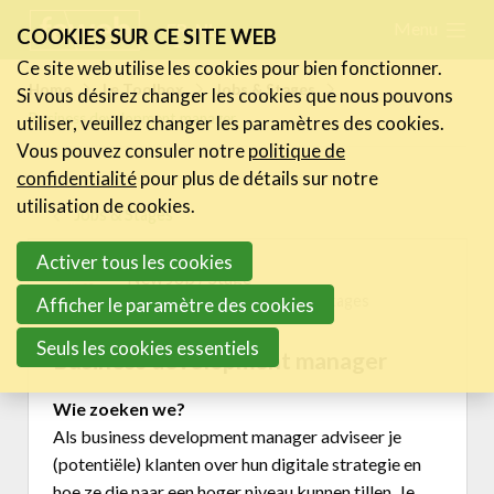
Skip
Menu
FR
NL
COOKIES SUR CE SITE WEB
links
Ce site web utilise les cookies pour bien fonctionner.
Actualités
Home
Le Toolbox
Jobs & Stages
Si vous désirez changer les cookies que nous pouvons
Jump
Business development manager
utiliser, veuillez changer les paramètres des cookies.
to
Activités
Vous pouvez consuler notre
politique de
navigation
Cases Gallery
confidentialité
pour plus de détails sur notre
Jump
utilisation de cookies.
Jobs & Stages
Expertise
to
Activer tous les cookies
main
Le Toolbox
New Job / Stage
content
15/01/2024 15:23 in
Jobs & Stages
Centre de connaissance
Afficher le paramètre des cookies
eXperience Labs
Seuls les cookies essentiels
Business development manager
La Legal Line
La HR Line
Wie zoeken we?
L'assurance de la FeWeb
Als business development manager adviseer je
Jobs & Stages
(potentiële) klanten over hun digitale strategie en
hoe ze die naar een hoger niveau kunnen tillen. Je
Tools Corner