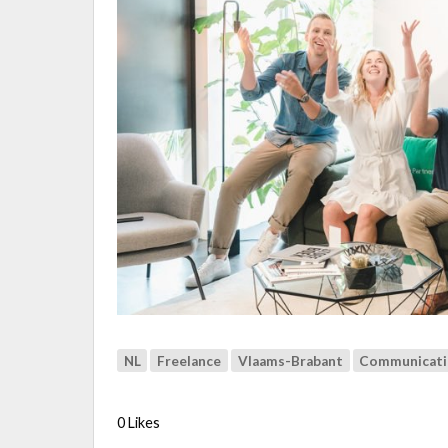
NL
Freelance
Vlaams-Brabant
Communicat
0 Likes