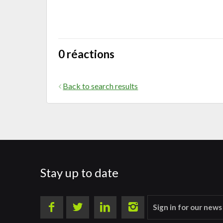
0 réactions
Back to search results
Stay up to date
Sign in for our news