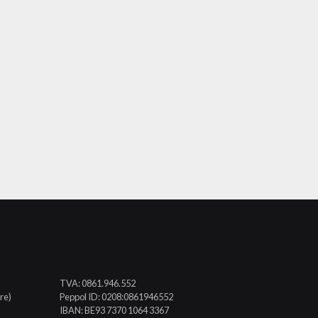
TVA: 0861.946.552
re)
Peppol ID: 0208:0861946552
IBAN: BE93 7370 1064 3367