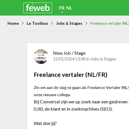
Skip
FR
NL
links
Home
Le Toolbox
Jobs & Stages
Freelance vertaler (NL
Jump
to
navigation
Jump
New Job / Stage
15/01/2024 13:08 in
Jobs & Stages
to
main
Freelance vertaler (NL/FR)
content
Zin om aan de slag te gaan als Freelance Vertaler (NL
onze nieuwe collega.
Bij Conversal zijn we op zoek naar een gedreven F
(UX), de klant en in zoekmachines (SEO).
Wat doe jij?