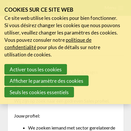
Skip
Menu
FR
NL
COOKIES SUR CE SITE WEB
links
Ce site web utilise les cookies pour bien fonctionner.
Actualités
Home
Le Toolbox
Jobs & Stages
Sales profiel
Si vous désirez changer les cookies que nous pouvons
Jump
utiliser, veuillez changer les paramètres des cookies.
to
Activités
Vous pouvez consuler notre
politique de
navigation
Cases Gallery
confidentialité
pour plus de détails sur notre
Jobs & Stages
Jump
utilisation de cookies.
Expertise
to
New Job / Stage
Activer tous les cookies
main
Le Toolbox
15/01/2024 12:42 in
Jobs & Stages
content
Centre de connaissance
Afficher le paramètre des cookies
Sales profiel
eXperience Labs
Seuls les cookies essentiels
La Legal Line
Wij zijn op zoek naar een gedreven Sales profiel.
La HR Line
L'assurance de la FeWeb
Jouw profiel:
Jobs & Stages
We zoeken iemand met sector gerelateerde
Tools Corner