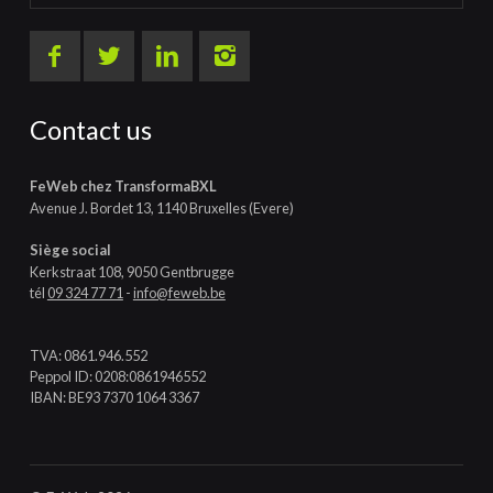
Contact us
FeWeb chez TransformaBXL
Avenue J. Bordet 13, 1140 Bruxelles (Evere)
Siège social
Kerkstraat 108, 9050 Gentbrugge
tél
09 324 77 71
-
info@feweb.be
TVA: 0861.946.552
Peppol ID: 0208:0861946552
IBAN: BE93 7370 1064 3367