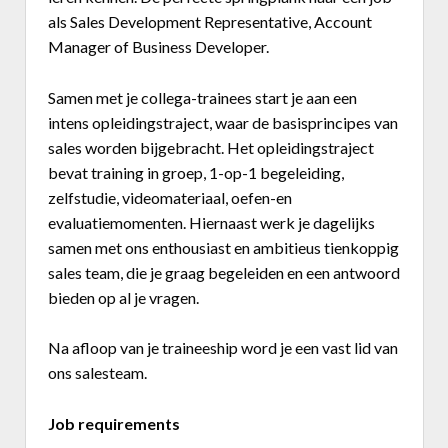
als Sales Development Representative, Account
Business Center
Manager of Business Developer.
Annuaire prestataires
Samen met je collega-trainees start je aan een
intens opleidingstraject, waar de basisprincipes van
A propos
sales worden bijgebracht. Het opleidingstraject
bevat training in groep, 1-op-1 begeleiding,
Recherch
Account
Become a member
zelfstudie, videomateriaal, oefen-en
evaluatiemomenten. Hiernaast werk je dagelijks
samen met ons enthousiast en ambitieus tienkoppig
sales team, die je graag begeleiden en een antwoord
bieden op al je vragen.
Na afloop van je traineeship word je een vast lid van
ons salesteam.
Job requirements