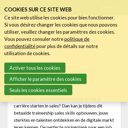
Skip
Menu
FR
NL
COOKIES SUR CE SITE WEB
links
Ce site web utilise les cookies pour bien fonctionner.
Actualités
Home
Le Toolbox
Jobs & Stages
Sales Trainee
Si vous désirez changer les cookies que nous pouvons
Jump
utiliser, veuillez changer les paramètres des cookies.
to
Activités
Vous pouvez consuler notre
politique de
navigation
Cases Gallery
confidentialité
pour plus de détails sur notre
Jobs & Stages
Jump
utilisation de cookies.
Expertise
to
New Job / Stage
Activer tous les cookies
main
Le Toolbox
15/01/2024 12:32 in
Jobs & Stages
content
Centre de connaissance
Afficher le paramètre des cookies
Sales Trainee
eXperience Labs
Seuls les cookies essentiels
La Legal Line
Ben je (bijna) afgestudeerd en zou je graag je
La HR Line
carrière starten in sales? Dan kan je tijdens dit
L'assurance de la FeWeb
betaalde traineeship sales skills opbouwen, jouw
Jobs & Stages
sterktes en talenten ontdekken en de digitale markt
leren kennen. De perfecte springplank naar een job
Tools Corner