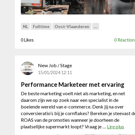
n
t
M
a
NL
Fulltime
Oost-Vlaanderen
…
n
a
0 Likes
0 Réaction
g
e
r
New Job / Stage
M
a
15/01/2024 12:11
r
Performance Marketeer met ervaring
k
t
De beste marketing voelt niet als marketing, en net
p
daarom zijn we op zoek naar een specialist in de
l
boeiende wereld van e-commerce. Denk jij na over
a
conversieratio’s bij je cornflakes? Bereken je steevast d
a
ROAS van de promoties wanneer je doorheen de
t
plaatselijke supermarkt loopt? Vraag je …
Lire plus
a
s
b