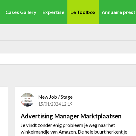
Cases Gallery
Expertise
Le Toolbox
Annuaire prest
Entreprendre & Aides Financières
Marketing de contenu & d'influence
New Job / Stage
15/01/2024 12:19
Advertising Manager Marktplaatsen
Je vindt zonder enig probleem je weg naar het
winkelmandje van Amazon. De hele buurt herkent je