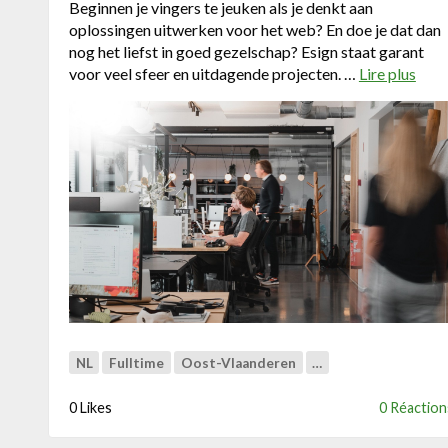
Beginnen je vingers te jeuken als je denkt aan
oplossingen uitwerken voor het web? En doe je dat dan
nog het liefst in goed gezelschap? Esign staat garant
voor veel sfeer en uitdagende projecten. …
Lire plus
a
b
o
u
t
B
a
c
k
-
e
n
d
d
NL
Fulltime
Oost-Vlaanderen
…
e
v
0 Likes
0 Réaction
e
l