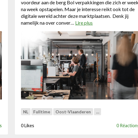
voordeur aan de berg Bol verpakkingen die zich er wee
na week opstapelen. Maar je interesse reikt ook tot de
digitale wereld achter deze marktplaatsen. Denk jij
namelijk na over conver…
Lire plus
a
b
o
u
t
A
d
v
e
r
t
i
s
i
NL
Fulltime
Oost-Vlaanderen
…
n
g
s
0 Likes
0 Réaction
M
a