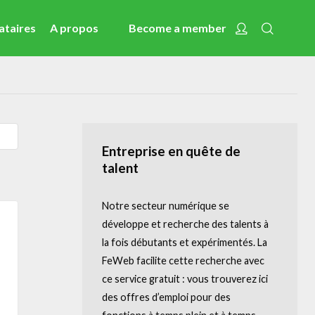
Recherc
Account
ataires
A propos
Become a member
Actualités
Activités
Cases Gallery
Expertise
Entreprise en quête de
talent
Le Toolbox
Centre de connaissance
Notre secteur numérique se
eXperience Labs
développe et recherche des talents à
La Legal Line
la fois débutants et expérimentés. La
La HR Line
FeWeb facilite cette recherche avec
L'assurance de la FeWeb
ce service gratuit : vous trouverez ici
Jobs & Stages
des offres d’emploi pour des
Tools Corner