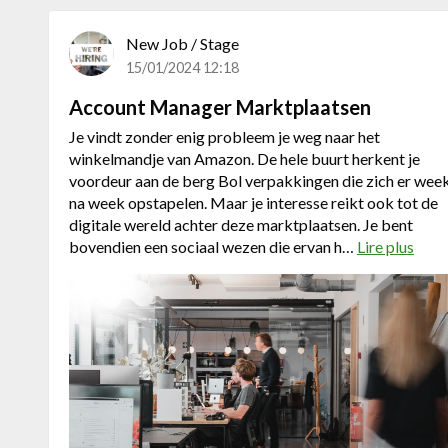
o
New Job / Stage
p
e
15/01/2024 12:18
r
Account Manager Marktplaatsen
m
e
Je vindt zonder enig probleem je weg naar het
t
winkelmandje van Amazon. De hele buurt herkent je
e
voordeur aan de berg Bol verpakkingen die zich er wee
r
na week opstapelen. Maar je interesse reikt ook tot de
v
digitale wereld achter deze marktplaatsen. Je bent
a
bovendien een sociaal wezen die ervan h…
Lire plus
a
r
b
i
o
n
u
g
t
A
c
c
o
u