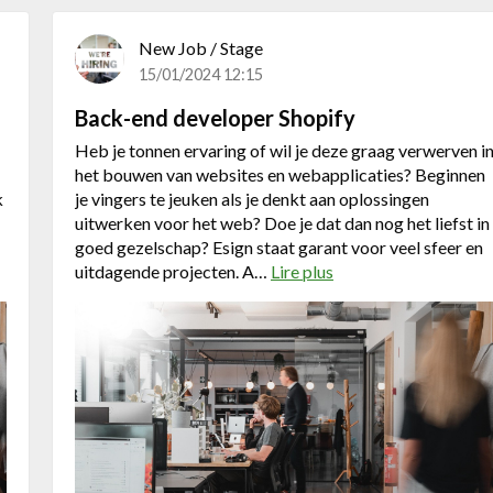
n
New Job / Stage
a
g
15/01/2024 12:15
e
Back-end developer Shopify
r
M
Heb je tonnen ervaring of wil je deze graag verwerven i
a
het bouwen van websites en webapplicaties? Beginnen
r
k
je vingers te jeuken als je denkt aan oplossingen
k
uitwerken voor het web? Doe je dat dan nog het liefst in
t
goed gezelschap? Esign staat garant voor veel sfeer en
p
uitdagende projecten. A…
Lire plus
a
l
b
a
o
a
u
t
t
s
B
e
a
n
c
k
-