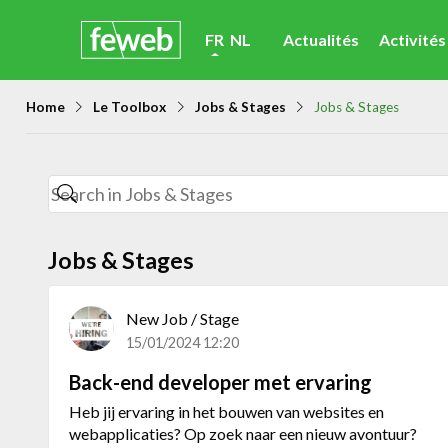
Skip
FR
NL
Actualités
Activités
links
Jump
Home
Le Toolbox
Jobs & Stages
Jobs & Stages
to
navigation
Jump
to
main
Jobs & Stages
content
New Job / Stage
15/01/2024 12:20
Back-end developer met ervaring
Heb jij ervaring in het bouwen van websites en
webapplicaties? Op zoek naar een nieuw avontuur?