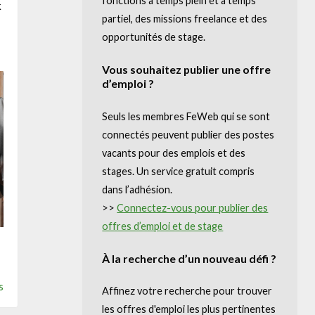
fonctions à temps plein et à temps
k
partiel, des missions freelance et des
Business Center
opportunités de stage.
Annuaire prestataires
Vous souhaitez publier une offre
d’emploi ?
A propos
Seuls les membres FeWeb qui se sont
Recherch
Account
Become a member
connectés peuvent publier des postes
vacants pour des emplois et des
stages. Un service gratuit compris
dans l’adhésion.
>>
Connectez-vous pour publier des
offres d’emploi et de stage
À la recherche d’un nouveau défi ?
s
Affinez votre recherche pour trouver
les offres d'emploi les plus pertinentes