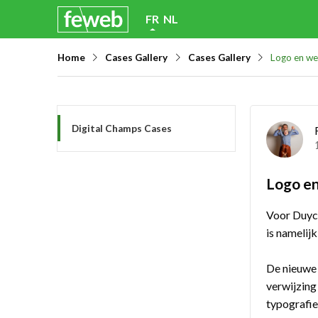
Skip
FR
NL
links
Home
Cases Gallery
Cases Gallery
Logo en we
Jump
to
navigation
Jump
Digital Champs Cases
to
main
Logo en
content
Voor Duyck
is namelij
De nieuw
verwijzing
typografie