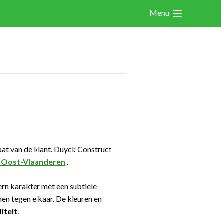
Menu
Actualités
Activités
Cases Gallery
Expertise
Le Toolbox
Annuaire prestataires
at van de klant. Duyck Construct
A propos
n Oost-Vlaanderen
.
dern karakter met een subtiele
Recherch
Account
Become a member
nen tegen elkaar. De kleuren en
iteit
.