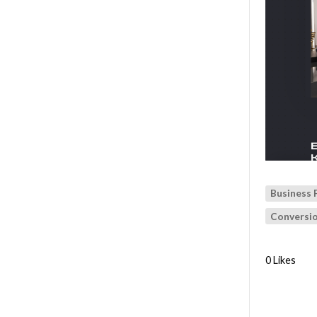
Business 
Conversi
0 Likes