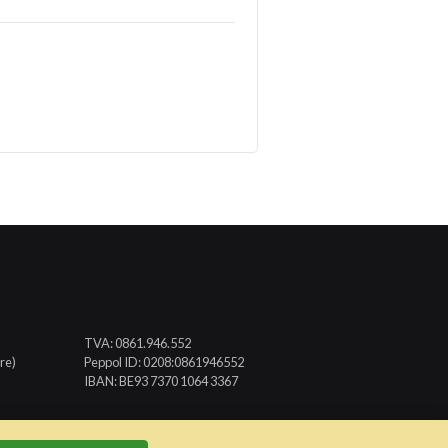
TVA: 0861.946.552
re)
Peppol ID: 0208:0861946552
IBAN: BE93 7370 1064 3367