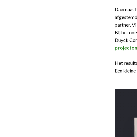
Daarnaast
afgestemd 
partner. V
Bij het on
Duyck Con
projecton
Het result
Een kleine