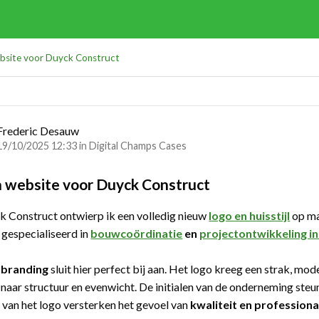
bsite voor Duyck Construct
Frederic Desauw
19/10/2025 12:33 in
Digital Champs Cases
 website voor Duyck Construct
 Construct ontwierp ik een volledig nieuw
logo en huisstijl
op ma
k gespecialiseerd in
bouwcoördinatie
en
projectontwikkeling i
e
branding
sluit hier perfect bij aan. Het logo kreeg een strak, mo
 naar structuur en evenwicht. De initialen van de onderneming steu
 van het logo versterken het gevoel van
kwaliteit en professional