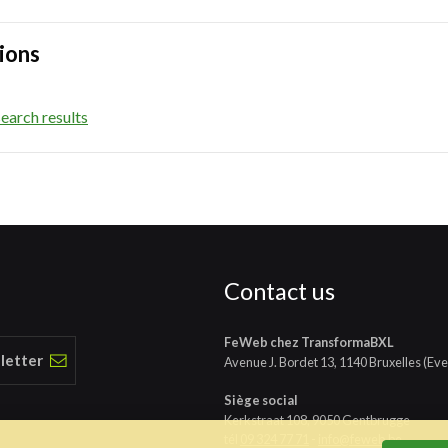
ions
earch results
Contact us
FeWeb chez TransformaBXL
 letter
Avenue J. Bordet 13, 1140 Bruxelles (Eve
Siège social
Kerkstraat 108, 9050 Gentbrugge
tél
09 324 77 71
-
info@feweb.be