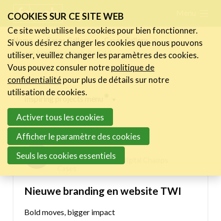
Skip
Menu
FR
NL
COOKIES SUR CE SITE WEB
links
Ce site web utilise les cookies pour bien fonctionner.
Actualités
Home
Cases Gallery
Cases Gallery
Si vous désirez changer les cookies que nous pouvons
Jump
Nieuwe branding en website TWI
utiliser, veuillez changer les paramètres des cookies.
to
Activités
Vous pouvez consuler notre
politique de
navigation
Cases Gallery
confidentialité
pour plus de détails sur notre
Jump
utilisation de cookies.
Expertise
Inspiring projects menu
to
Activer tous les cookies
main
Le Toolbox
Digital Champs Cases
content
Afficher le paramètre des cookies
Annuaire prestataires
Kevin Heylen
Seuls les cookies essentiels
A propos
06/10/2025 15:22 in
Digital Champs
Cases
Recherch
Account
Become a member
Nieuwe branding en website TWI
Bold moves, bigger impact