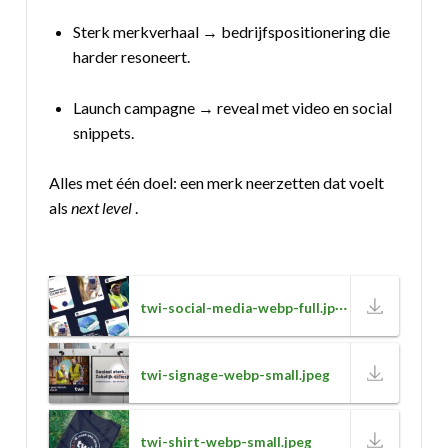
Sterk merkverhaal → bedrijfspositionering die
harder resoneert.
Launch campagne → reveal met video en social
snippets.
Alles met één doel: een merk neerzetten dat voelt
als
next level
.
twi-social-media-webp-full.jpeg
twi-signage-webp-small.jpeg
twi-shirt-webp-small.jpeg