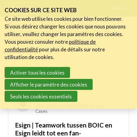
Skip
Menu
FR
NL
COOKIES SUR CE SITE WEB
links
Ce site web utilise les cookies pour bien fonctionner.
Actualités
Home
Cases Gallery
Cases Gallery
Si vous désirez changer les cookies que nous pouvons
Jump
Esign | Teamwork tussen BOIC en Esign leidt tot een fan-
utiliser, veuillez changer les paramètres des cookies.
to
Activités
georiënteerde website
Vous pouvez consuler notre
politique de
navigation
Cases Gallery
confidentialité
pour plus de détails sur notre
Jump
utilisation de cookies.
Expertise
to
Inspiring projects menu
Activer tous les cookies
main
Le Toolbox
content
Digital Champs Cases
Afficher le paramètre des cookies
Annuaire prestataires
Seuls les cookies essentiels
A propos
Developers Esign
29/03/2024 12:46 in
Digital Champs
Cases
Recherch
Account
Become a member
Esign | Teamwork tussen BOIC en
Esign leidt tot een fan-