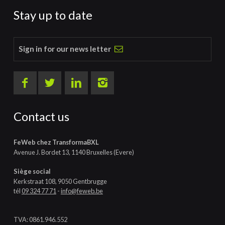
Stay up to date
Sign in for our news letter
Contact us
FeWeb chez TransformaBXL
Avenue J. Bordet 13, 1140 Bruxelles (Evere)
Siège social
Kerkstraat 108, 9050 Gentbrugge
tél
09 324 77 71
-
info@feweb.be
TVA: 0861.946.552