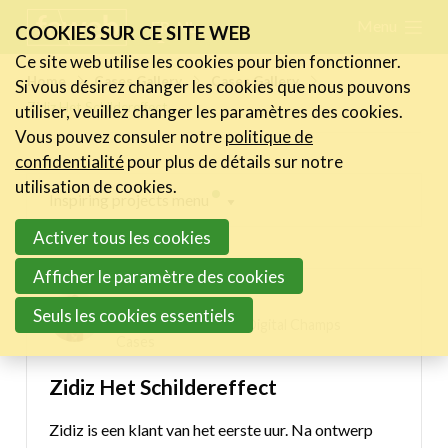
Skip
Menu
FR
NL
COOKIES SUR CE SITE WEB
links
Ce site web utilise les cookies pour bien fonctionner.
Actualités
Home
Cases Gallery
Cases Gallery
Si vous désirez changer les cookies que nous pouvons
Jump
Zidiz Het Schildereffect
utiliser, veuillez changer les paramètres des cookies.
to
Activités
Vous pouvez consuler notre
politique de
navigation
Cases Gallery
confidentialité
pour plus de détails sur notre
Jump
utilisation de cookies.
Expertise
Inspiring projects menu
to
Activer tous les cookies
main
Le Toolbox
Digital Champs Cases
content
Afficher le paramètre des cookies
Annuaire prestataires
Frederic Desauw
Seuls les cookies essentiels
A propos
11/03/2024 11:03 in
Digital Champs
Cases
Recherch
Account
Become a member
Zidiz Het Schildereffect
Zidiz is een klant van het eerste uur. Na ontwerp