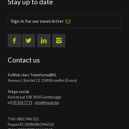
Stay up to date
Sign in for our news letter
Contact us
FeWeb chez TransformaBXL
Avenue J. Bordet 13, 1140 Bruxelles (Evere)
Siège social
Kerkstraat 108, 9050 Gentbrugge
tél
09 324 77 71
-
info@feweb.be
TVA: 0861.946.552
Peppol ID: 0208:0861946552