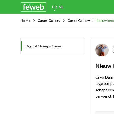
Skip
FR
NL
links
Home
Cases Gallery
Cases Gallery
Nieuw logo
Jump
to
navigation
Jump
Digital Champs Cases
to
main
Nieuw l
content
Cryo Dam i
lage tempe
schept ee
verwerkt. 