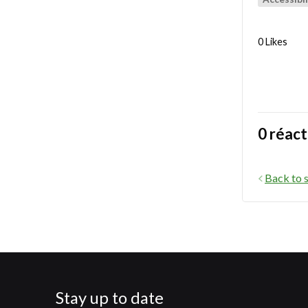
0 Likes
0 réact
Back to s
Stay up to date