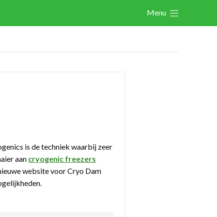
Menu
Actualités
Activités
Cases Gallery
Expertise
Le Toolbox
Annuaire prestataires
ogenics is de techniek waarbij zeer
A propos
aaier aan
cryogenic freezers
 nieuwe website voor Cryo Dam
ogelijkheden.
Recherch
Account
Become a member