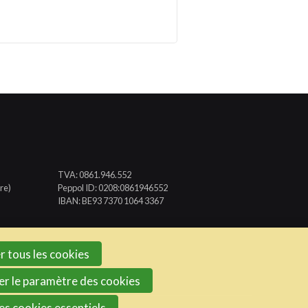
TVA: 0861.946.552
re)
Peppol ID: 0208:0861946552
IBAN: BE93 7370 1064 3367
r tous les cookies
er le paramètre des cookies
les cookies essentiels