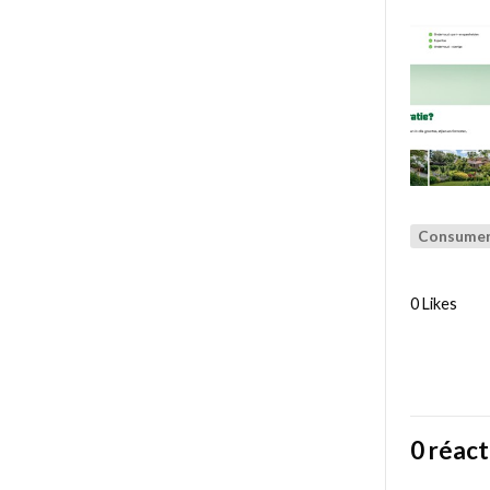
Consumer 
0 Likes
0 réact