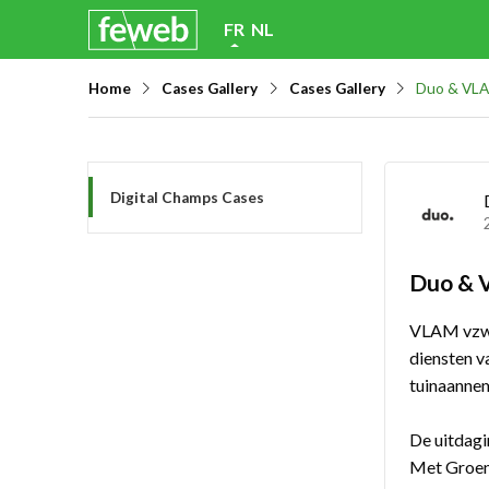
Skip
FR
NL
links
Home
Cases Gallery
Cases Gallery
Duo & VL
Jump
to
navigation
Jump
Digital Champs Cases
to
main
Duo & 
content
VLAM vzw, 
diensten v
tuinaanne
De uitdagi
Met Groen