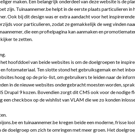
liger maken. Een belangrijk onderdeel van deze website is de plan
et zijn. Tuinaannemer.be helpt in de eerste plaats particulieren in
er. Ook bij dit design was er extra aandacht voor het inspireren
nerzijds voor particulieren, zodat ze gemakkelijk de weg vinden na
inaannemer, die een profielpagina kan aanmaken en promotiemate
 kijker te zetten.
ng.
het hoofddoel van beide websites is om de doelgroepen te inspire
 en fotomateriaal. Ten slotte stond het gebruiksgemak en het in
ebsites hoog op de prio-list, om gebruikers te leiden naar de infor
den in de nieuwe websites ondergebracht moesten worden, sprak 
 Drupal 9 kozen. Bovendien zorgt dit CMS ook voor de nodige flex
g een checkbox op de wishlist van VLAM die we zo konden inlosse
ten.
jons.be en tuinaannemer.be kregen beide een moderne, frisse look 
 de doelgroep om zich te omringen met meer groen. Het doelgroep