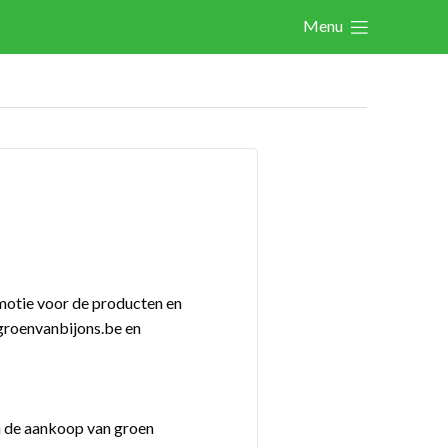
Menu
Actualités
Activités
Cases Gallery
Expertise
Le Toolbox
Annuaire prestataires
motie voor de producten en
A propos
 groenvanbijons.be en
Recherch
Account
Become a member
n de aankoop van groen