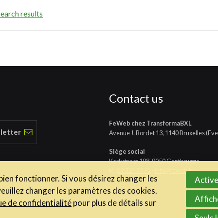
earch results
Contact us
FeWeb chez TransformaBXL
 letter
Avenue J. Bordet 13, 1140 Bruxelles (Eve
Siège social
Kerkstraat 108, 9050 Gentbrugge
tél
09 324 77 71
-
info@feweb.be
 bien fonctionner. Si vous désirez changer les
Active
veuillez changer les paramètres des cookies.
Affich
ue de confidentialité
pour plus de détails sur
Seuls 