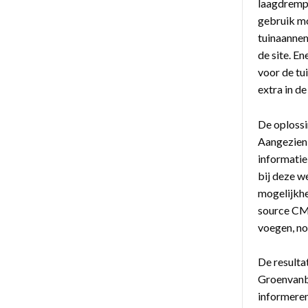
laagdrempe
gebruik mo
tuinaannem
de site. E
voor de tu
extra in de
De oplossi
Aangezien 
informatie
bij deze w
mogelijkhe
source CMS
voegen, no
De resulta
Groenvanbi
informeren