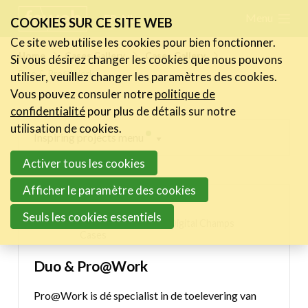
Skip
Menu
FR
NL
COOKIES SUR CE SITE WEB
links
Ce site web utilise les cookies pour bien fonctionner.
Actualités
Home
Cases Gallery
Cases Gallery
Si vous désirez changer les cookies que nous pouvons
Jump
Duo & Pro@Work
utiliser, veuillez changer les paramètres des cookies.
to
Activités
Vous pouvez consuler notre
politique de
navigation
Cases Gallery
confidentialité
pour plus de détails sur notre
Jump
utilisation de cookies.
Expertise
Inspiring projects menu
to
Activer tous les cookies
main
Le Toolbox
Digital Champs Cases
content
Afficher le paramètre des cookies
Annuaire prestataires
DUO - make it fly
Seuls les cookies essentiels
A propos
13/07/2023 12:07 in
Digital Champs
Cases
Recherch
Account
Become a member
Duo & Pro@Work
Pro@Work is dé specialist in de toelevering van