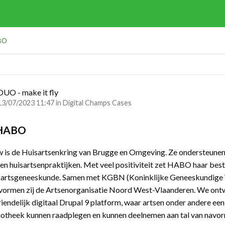
BO
DUO - make it fly
13/07/2023 11:47 in
Digital Champs Cases
 HABO
is de Huisartsenkring van Brugge en Omgeving. Ze ondersteunen 
 en huisartsenpraktijken. Met veel positiviteit zet HABO haar bes
isartsgeneeskunde. Samen met KGBN (Koninklijke Geneeskundige 
vormen zij de Artsenorganisatie Noord West-Vlaanderen. We ont
iendelijk digitaal Drupal 9 platform, waar artsen onder andere een 
otheek kunnen raadplegen en kunnen deelnemen aan tal van navo