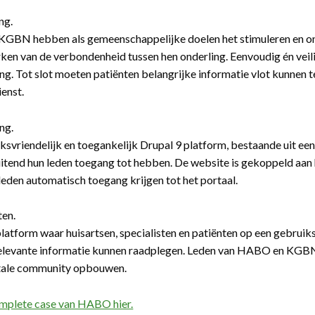
ng.
GBN hebben als gemeenschappelijke doelen het stimuleren en ond
rken van de verbondenheid tussen hen onderling. Eenvoudig én veili
ng. Tot slot moeten patiënten belangrijke informatie vlot kunnen 
enst.
ng.
ksvriendelijk en toegankelijk Drupal 9 platform, bestaande uit een
luitend hun leden toegang tot hebben. De website is gekoppeld 
leden automatisch toegang krijgen tot het portaal.
ten.
latform waar huisartsen, specialisten en patiënten op een gebruik
relevante informatie kunnen raadplegen. Leden van HABO en KGBN
itale community opbouwen.
omplete case van HABO hier.