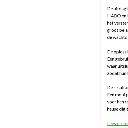
De uitdagi
HABO en K
het verste
groot bela
de wachtdi
De oplossi
Een gebrui
waar uits
zodat hun 
De resulta
Een mooi p
voor hen 
heuse dig
Lees de c