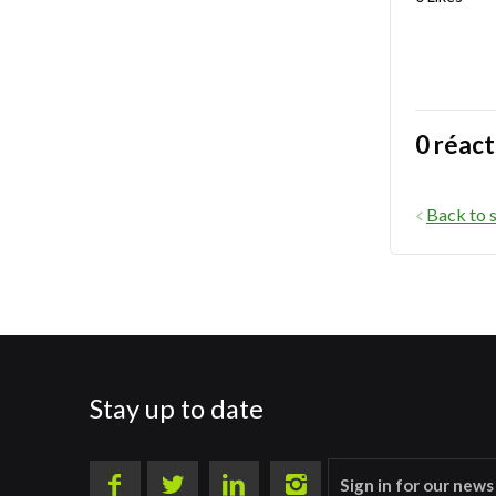
0 réact
Back to s
Stay up to date
Sign in for our news