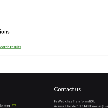
ions
earch results
Contact us
FeWeb chez TransformaBXL
 letter
Avenue J. Bordet 13, 1140 Bruxelles (Eve