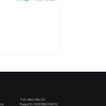
TVA: 0861.946.552
re)
Peppol ID: 0208:0861946552