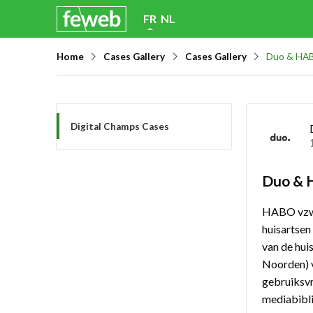
Skip
FR
NL
links
Home
Cases Gallery
Cases Gallery
Duo & HA
Jump
to
navigation
Jump
Digital Champs Cases
to
main
Duo &
content
HABO vzw 
huisartsen
van de hu
Noorden) 
gebruiksvr
mediabibli