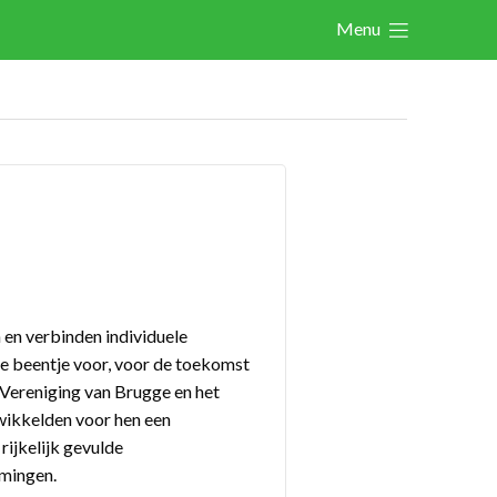
Menu
Actualités
Activités
Cases Gallery
Expertise
Le Toolbox
Annuaire prestataires
en verbinden individuele
A propos
te beentje voor, voor de toekomst
Vereniging van Brugge en het
wikkelden voor hen een
Recherch
Account
Become a member
rijkelijk gevulde
rmingen.