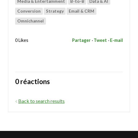
Media & Entertainment
B-to-B
Data & AI
Conversion
Strategy
Email & CRM
Omnichannel
0 Likes
Partager
Tweet
E-mail
0 réactions
Back to search results