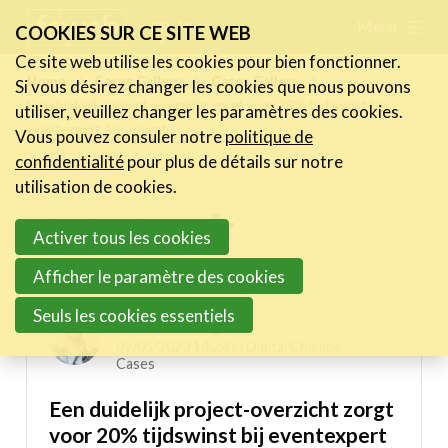
Skip
Menu
FR
NL
COOKIES SUR CE SITE WEB
links
Ce site web utilise les cookies pour bien fonctionner.
Actualités
Home
Cases Gallery
Cases Gallery
Si vous désirez changer les cookies que nous pouvons
Jump
Een duidelijk project-overzicht zorgt voor 20% tijdswinst bij
utiliser, veuillez changer les paramètres des cookies.
to
Activités
eventexpert Amusivent
Vous pouvez consuler notre
politique de
navigation
Cases Gallery
confidentialité
pour plus de détails sur notre
Jump
utilisation de cookies.
Expertise
to
Inspiring projects menu
Activer tous les cookies
main
Le Toolbox
content
Digital Champs Cases
Afficher le paramètre des cookies
Annuaire prestataires
Seuls les cookies essentiels
A propos
Tuur Swimberghe
09/05/2023 14:24 in
Digital Champs
Cases
Recherch
Account
Become a member
Een duidelijk project-overzicht zorgt
voor 20% tijdswinst bij eventexpert