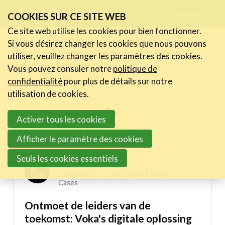
Skip
Menu
FR
NL
COOKIES SUR CE SITE WEB
links
Ce site web utilise les cookies pour bien fonctionner.
Actualités
Home
Cases Gallery
Cases Gallery
Si vous désirez changer les cookies que nous pouvons
Jump
Ontmoet de leiders van de toekomst: Voka's digitale oplossing
utiliser, veuillez changer les paramètres des cookies.
to
Activités
voor betere studiekeuzes
Vous pouvez consuler notre
politique de
navigation
Cases Gallery
confidentialité
pour plus de détails sur notre
Jump
utilisation de cookies.
Expertise
to
Inspiring projects menu
Activer tous les cookies
main
Le Toolbox
content
Digital Champs Cases
Afficher le paramètre des cookies
Annuaire prestataires
Seuls les cookies essentiels
A propos
Jessica Kellner
25/04/2023 17:14 in
Digital Champs
Cases
Recherch
Account
Become a member
Ontmoet de leiders van de
toekomst: Voka's digitale oplossing