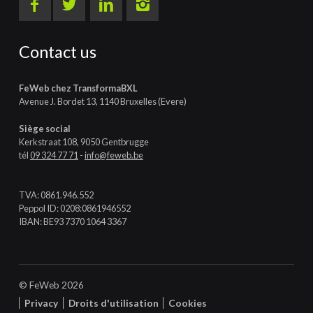
Contact us
FeWeb chez TransformaBXL
Avenue J. Bordet 13, 1140 Bruxelles (Evere)
Siège social
Kerkstraat 108, 9050 Gentbrugge
tél
09 324 77 71
-
info@feweb.be
TVA: 0861.946.552
Peppol ID: 0208:0861946552
IBAN: BE93 7370 1064 3367
© FeWeb 2026
Privacy
Droits d'utilisation
Cookies