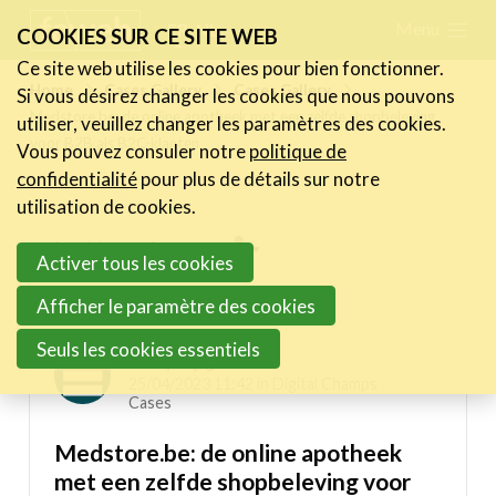
Skip
Menu
FR
NL
COOKIES SUR CE SITE WEB
links
Ce site web utilise les cookies pour bien fonctionner.
Actualités
Home
Cases Gallery
Cases Gallery
Si vous désirez changer les cookies que nous pouvons
Jump
Medstore.be: de online apotheek met een zelfde shopbeleving
utiliser, veuillez changer les paramètres des cookies.
to
Activités
voor B2B als B2C-klanten
Vous pouvez consuler notre
politique de
navigation
Cases Gallery
confidentialité
pour plus de détails sur notre
Jump
utilisation de cookies.
Expertise
to
Inspiring projects menu
Activer tous les cookies
main
Le Toolbox
content
Digital Champs Cases
Afficher le paramètre des cookies
Annuaire prestataires
Seuls les cookies essentiels
A propos
Sandy Tijtgat
25/04/2023 11:42 in
Digital Champs
Cases
Recherch
Account
Become a member
Medstore.be: de online apotheek
met een zelfde shopbeleving voor