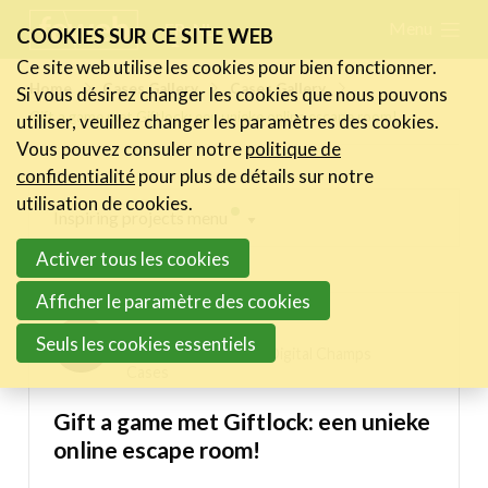
Skip
Menu
FR
NL
COOKIES SUR CE SITE WEB
links
Ce site web utilise les cookies pour bien fonctionner.
Actualités
Home
Cases Gallery
Cases Gallery
Si vous désirez changer les cookies que nous pouvons
Jump
Gift a game met Giftlock: een unieke online escape room!
utiliser, veuillez changer les paramètres des cookies.
to
Activités
Vous pouvez consuler notre
politique de
navigation
Cases Gallery
confidentialité
pour plus de détails sur notre
Jump
utilisation de cookies.
Expertise
Inspiring projects menu
to
Activer tous les cookies
main
Le Toolbox
Digital Champs Cases
content
Afficher le paramètre des cookies
Annuaire prestataires
Jessica Kellner
Seuls les cookies essentiels
A propos
10/02/2023 11:57 in
Digital Champs
Cases
Recherch
Account
Become a member
Gift a game met Giftlock: een unieke
online escape room!