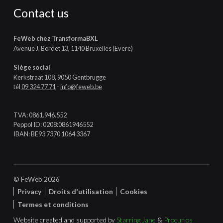
Contact us
FeWeb chez TransformaBXL
Avenue J. Bordet 13, 1140 Bruxelles (Evere)
Siège social
Kerkstraat 108, 9050 Gentbrugge
tél
09 324 77 71
-
info@feweb.be
TVA: 0861.946.552
Peppol ID: 0208:0861946552
IBAN: BE93 7370 1064 3367
© FeWeb 2026
Privacy
Droits d'utilisation
Cookies
Termes et conditions
Website created and supported by
Starring Jane
&
Procurios