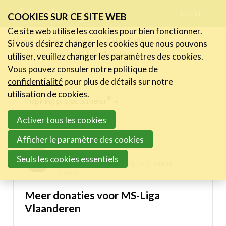
Skip
Menu
FR
NL
COOKIES SUR CE SITE WEB
links
Ce site web utilise les cookies pour bien fonctionner.
Actualités
Home
Cases Gallery
Cases Gallery
Si vous désirez changer les cookies que nous pouvons
Jump
Meer donaties voor MS-Liga Vlaanderen
utiliser, veuillez changer les paramètres des cookies.
to
Activités
Vous pouvez consuler notre
politique de
navigation
Cases Gallery
confidentialité
pour plus de détails sur notre
Jump
utilisation de cookies.
Expertise
Inspiring projects menu
to
Activer tous les cookies
main
Le Toolbox
Digital Champs Cases
content
Afficher le paramètre des cookies
Annuaire prestataires
The Digitals
Seuls les cookies essentiels
A propos
01/02/2023 10:55 in
Digital Champs
Cases
Recherch
Account
Become a member
Meer donaties voor MS-Liga
Vlaanderen