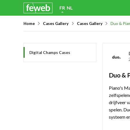
Skip
FR
NL
links
Home
Cases Gallery
Cases Gallery
Duo & Pia
Jump
to
navigation
Jump
Digital Champs Cases
to
main
Duo & 
content
Piano's Ma
zelfspelen
drijfveer 
spelen. D
systeem e