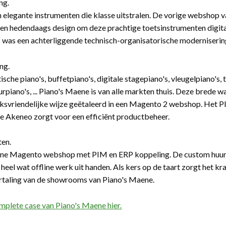
ng.
jn elegante instrumenten die klasse uitstralen. De vorige webshop 
en hedendaags design om deze prachtige toetsinstrumenten digitaa
 was een achterliggende technisch-organisatorische moderniser
ng.
tische piano's, buffetpiano's, digitale stagepiano's, vleugelpiano's
uurpiano's, ... Piano's Maene is van alle markten thuis. Deze brede
ksvriendelijke wijze geëtaleerd in een Magento 2 webshop. Het P
e Akeneo zorgt voor een efficiënt productbeheer.
ten.
ne Magento webshop met PIM en ERP koppeling. De custom huur-
heel wat offline werk uit handen. Als kers op de taart zorgt het k
ertaling van de showrooms van Piano's Maene.
mplete case van Piano's Maene hier.