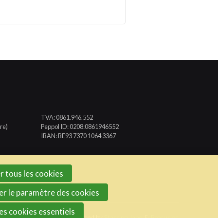
TVA: 0861.946.552
re)
Peppol ID: 0208:0861946552
IBAN: BE93 7370 1064 3367
r tous les cookies
er le paramètre des cookies
les cookies essentiels
Website created and supported by
Starring Jane
&
Procurios