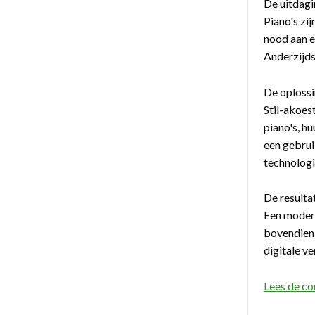
De uitdagi
Piano's zi
nood aan e
Anderzijds
De oplossi
Stil-akoes
piano's, h
een gebrui
technologi
De resulta
Een moder
bovendien 
digitale v
Lees de co