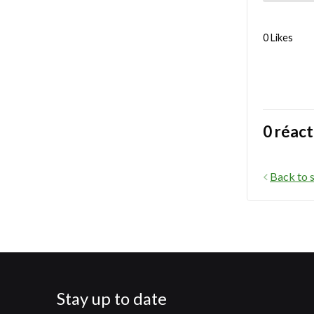
0 Likes
0 réact
Back to s
Stay up to date