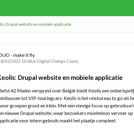
is: Drupal website en mobiele applicatie
DUO - make it fly
18/03/2022 16:06 in
Digital Champs Cases
eolis: Drupal website en mobiele applicatie
iefst 42 filialen verspreid over België biedt Keolis een onberispel
nibussen tot VIP-touringcars: Keolis is het reisbureau to go als 
 voor groepen groot en klein. Met een stevige focus op gebruiksvr
en nieuwe Drupal website, waar bezoekers moeiteloos vervoer op
pplicatie voor intern gebruik maakt het plaatje compleet.