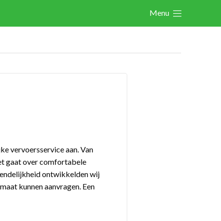
Menu
Actualités
Activités
Cases Gallery
Expertise
Le Toolbox
Annuaire prestataires
ijke vervoersservice aan. Van
A propos
het gaat over comfortabele
iendelijkheid ontwikkelden wij
 maat kunnen aanvragen. Een
Recherch
Account
Become a member