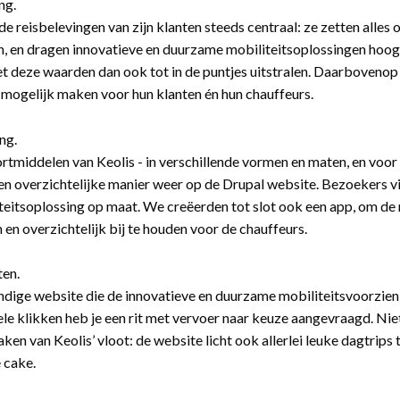
ng.
de reisbelevingen van zijn klanten steeds centraal: ze zetten alles o
, en dragen innovatieve en duurzame mobiliteitsoplossingen hoog 
t deze waarden dan ook tot in de puntjes uitstralen. Daarbovenop 
mogelijk maken voor hun klanten én hun chauffeurs.
ng.
rtmiddelen van Keolis - in verschillende vormen en maten, en voor
 en overzichtelijke manier weer op de Drupal website. Bezoekers 
teitsoplossing op maat. We creëerden tot slot ook een app, om de r
n en overzichtelijk bij te houden voor de chauffeurs.
ten.
dige website die de innovatieve en duurzame mobiliteitsvoorzieni
kele klikken heb je een rit met vervoer naar keuze aangevraagd. Niet
ken van Keolis’ vloot: de website licht ook allerlei leuke dagtrips 
e cake.