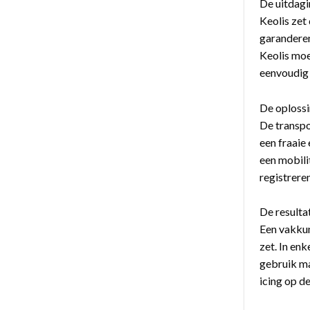
De uitdagi
Keolis zet 
garanderen
Keolis moe
eenvoudig 
De oplossi
De transpo
een fraaie
een mobili
registrere
De resulta
Een vakkun
zet. In en
gebruik ma
icing op d