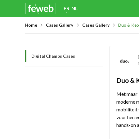
Skip
FR
NL
links
Home
Cases Gallery
Cases Gallery
Duo & Keol
Jump
to
navigation
Jump
Digital Champs Cases
to
main
Duo & K
content
Met maar l
moderne mi
mobiliteit
voor hen e
hands-on a