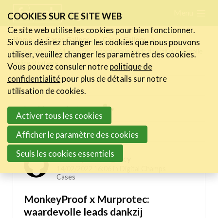
Skip
Menu
FR
NL
COOKIES SUR CE SITE WEB
links
Ce site web utilise les cookies pour bien fonctionner.
Actualités
Home
Cases Gallery
Cases Gallery
Si vous désirez changer les cookies que nous pouvons
Jump
MonkeyProof x Murprotec: waardevolle leads dankzij succesvolle
utiliser, veuillez changer les paramètres des cookies.
to
Activités
online strategie
Vous pouvez consuler notre
politique de
navigation
Cases Gallery
confidentialité
pour plus de détails sur notre
Jump
utilisation de cookies.
Expertise
to
Inspiring projects menu
Activer tous les cookies
main
Le Toolbox
content
Digital Champs Cases
Afficher le paramètre des cookies
Annuaire prestataires
Seuls les cookies essentiels
A propos
MonkeyProof Agency
14/02/2022 16:06 in
Digital Champs
Cases
Recherch
Account
Become a member
MonkeyProof x Murprotec:
waardevolle leads dankzij