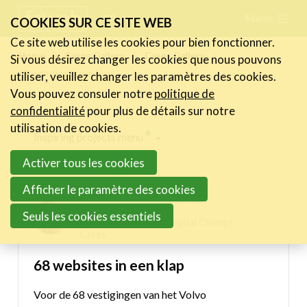
Skip
Menu
FR
NL
COOKIES SUR CE SITE WEB
links
Ce site web utilise les cookies pour bien fonctionner.
Actualités
Home
Cases Gallery
Cases Gallery
Si vous désirez changer les cookies que nous pouvons
Jump
68 websites in een klap
utiliser, veuillez changer les paramètres des cookies.
to
Activités
Vous pouvez consuler notre
politique de
navigation
Cases Gallery
confidentialité
pour plus de détails sur notre
Jump
utilisation de cookies.
Expertise
Inspiring projects menu
to
Activer tous les cookies
main
Le Toolbox
Digital Champs Cases
content
Afficher le paramètre des cookies
Annuaire prestataires
Pieter Janssens
Seuls les cookies essentiels
A propos
21/05/2021 15:43 in
Digital Champs
Cases
Recherch
Account
Become a member
68 websites in een klap
Voor de 68 vestigingen van het Volvo