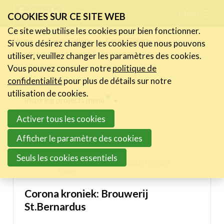
Skip
Menu
FR
NL
COOKIES SUR CE SITE WEB
links
Ce site web utilise les cookies pour bien fonctionner.
Actualités
Home
Cases Gallery
Cases Gallery
Si vous désirez changer les cookies que nous pouvons
Jump
Corona kroniek: Brouwerij St.Bernardus
utiliser, veuillez changer les paramètres des cookies.
to
Activités
Vous pouvez consuler notre
politique de
navigation
Cases Gallery
confidentialité
pour plus de détails sur notre
Jump
utilisation de cookies.
Expertise
Inspiring projects menu
to
Activer tous les cookies
main
Le Toolbox
Digital Champs Cases
content
Afficher le paramètre des cookies
Annuaire prestataires
Wesley Gore
Seuls les cookies essentiels
A propos
12/01/2021 08:54 in
Digital Champs
Cases
Recherch
Account
Become a member
Corona kroniek: Brouwerij
St.Bernardus