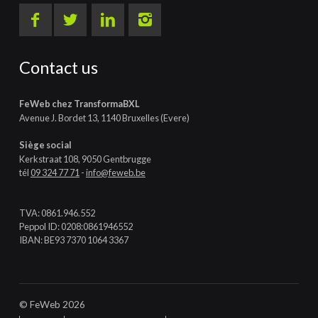
Contact us
FeWeb chez TransformaBXL
Avenue J. Bordet 13, 1140 Bruxelles (Evere)
Siège social
Kerkstraat 108, 9050 Gentbrugge
tél
09 324 77 71
-
info@feweb.be
TVA: 0861.946.552
Peppol ID: 0208:0861946552
IBAN: BE93 7370 1064 3367
© FeWeb 2026