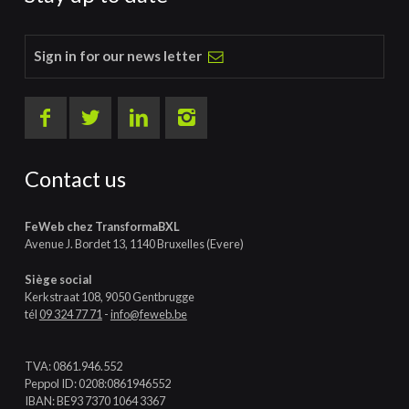
Sign in for our news letter
Contact us
FeWeb chez TransformaBXL
Avenue J. Bordet 13, 1140 Bruxelles (Evere)
Siège social
Kerkstraat 108, 9050 Gentbrugge
tél
09 324 77 71
-
info@feweb.be
TVA: 0861.946.552
Peppol ID: 0208:0861946552
IBAN: BE93 7370 1064 3367