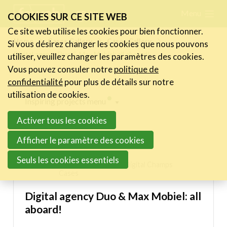
Skip
Menu
FR
NL
COOKIES SUR CE SITE WEB
links
Ce site web utilise les cookies pour bien fonctionner.
Actualités
Home
Cases Gallery
Cases Gallery
Si vous désirez changer les cookies que nous pouvons
Jump
Digital agency Duo & Max Mobiel: all aboard!
utiliser, veuillez changer les paramètres des cookies.
to
Activités
Vous pouvez consuler notre
politique de
navigation
Cases Gallery
confidentialité
pour plus de détails sur notre
Jump
utilisation de cookies.
Expertise
Inspiring projects menu
to
Activer tous les cookies
main
Le Toolbox
Digital Champs Cases
content
Afficher le paramètre des cookies
Annuaire prestataires
DUO - make it fly
Seuls les cookies essentiels
A propos
28/10/2020 11:40 in
Digital Champs
Cases
Recherch
Account
Become a member
Digital agency Duo & Max Mobiel: all
aboard!