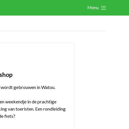
Menu
Actualités
Activités
Cases Gallery
Expertise
Le Toolbox
bshop
Annuaire prestataires
r” wordt gebrouwen in Watou.
A propos
 een weekendje in de prachtige
ing van toeristen. Een rondleiding
Recherch
Account
Become a member
e fiets?