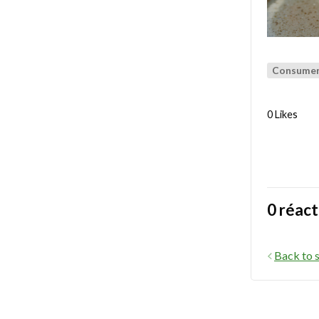
Consumer 
0 Likes
0 réact
Back to s