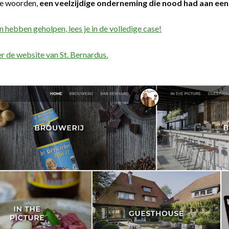
e woorden,
een veelzijdige onderneming die nood had aan een 
 hebben geholpen, lees je in de volledige case!
r de website van St. Bernardus.