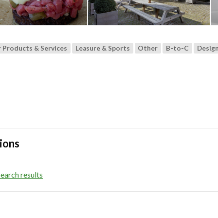
Products & Services
Leasure & Sports
Other
B-to-C
Desig
ions
earch results