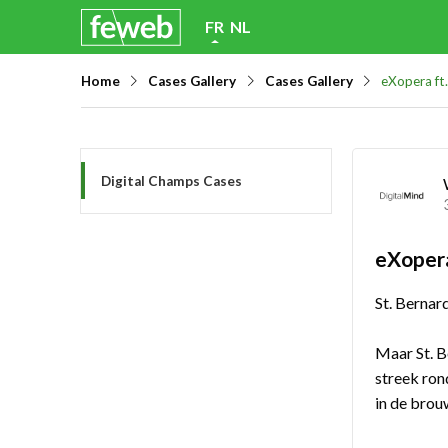
Skip
FR
NL
links
Home
Cases Gallery
Cases Gallery
eXopera ft
Jump
to
navigation
Jump
Digital Champs Cases
to
main
eXopera
content
St. Bernar
Maar St. B
streek ron
in de brou