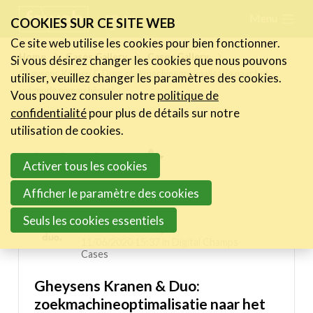
Skip
Menu
FR
NL
COOKIES SUR CE SITE WEB
links
Ce site web utilise les cookies pour bien fonctionner.
Actualités
Home
Cases Gallery
Cases Gallery
Si vous désirez changer les cookies que nous pouvons
Jump
Gheysens Kranen & Duo: zoekmachineoptimalisatie naar het
utiliser, veuillez changer les paramètres des cookies.
to
Activités
volgende niveau hijsen!
Vous pouvez consuler notre
politique de
navigation
Cases Gallery
confidentialité
pour plus de détails sur notre
Jump
utilisation de cookies.
Expertise
to
Inspiring projects menu
Activer tous les cookies
main
Le Toolbox
content
Digital Champs Cases
Afficher le paramètre des cookies
Annuaire prestataires
Seuls les cookies essentiels
A propos
DUO - make it fly
11/06/2020 15:37 in
Digital Champs
Cases
Recherch
Account
Become a member
Gheysens Kranen & Duo:
zoekmachineoptimalisatie naar het