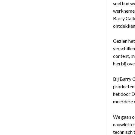
snel hun w
werknemers
Barry Call
ontdekken
Gezien het
verschille
content, m
hierbij ove
Bij Barry 
producten 
het door D
meerdere c
We gaan co
nauwletten
technisch 