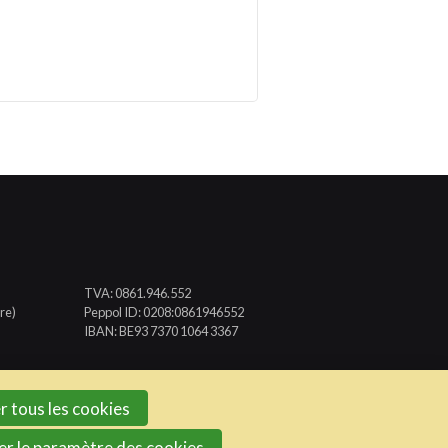
TVA: 0861.946.552
re)
Peppol ID: 0208:0861946552
IBAN: BE93 7370 1064 3367
r tous les cookies
er le paramètre des cookies