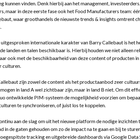
eg kunnen vinden. Denk hierbij aan het management, investeerders,
, maar in deze eerste fase ook het Food Manufacturers team: één
ebaut, waar groothandels de nieuwste trends & insights omtrent
.
 uitgesproken internationale karakter van Barry Callebaut is het he
nde landen en talen beschikbaar is. Hierbij houden we niet alleen r
aar ook met de beschikbaarheid van deze content of producten in
r culturen.
Callebaut zijn zowel de content als het productaanbod zeer cultuu
mogen in land A wel zichtbaar zijn, maar in land B niet. Om dit effi
uo ontwikkelde PIM-systeem de mogelijkheid voorzien om bepaal
ulturen te synchroniseren, of juist los te koppelen.
ntinu aan de slag om uit het nieuwe platform de nodige inzichten 
d in de gaten gehouden om zo de impact na te gaan en bij te sture
toegespitste tracking en uitgebreide dashboards via Google Data S