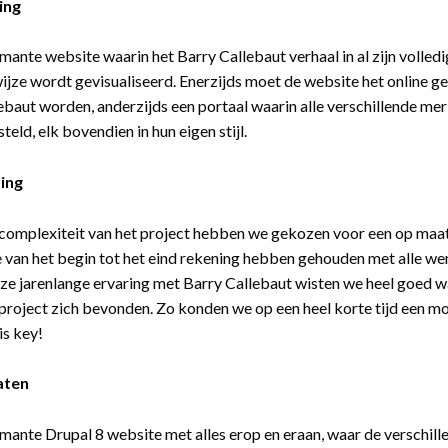
ing
mante website waarin het Barry Callebaut verhaal in al zijn volledi
jze wordt gevisualiseerd. Enerzijds moet de website het online g
ebaut worden, anderzijds een portaal waarin alle verschillende me
eld, elk bovendien in hun eigen stijl.
ing
 complexiteit van het project hebben we gekozen voor een op ma
 van het begin tot het eind rekening hebben gehouden met alle wen
ze jarenlange ervaring met Barry Callebaut wisten we heel goed w
 project zich bevonden. Zo konden we op een heel korte tijd een mo
is key!
aten
mante Drupal 8 website met alles erop en eraan, waar de verschil