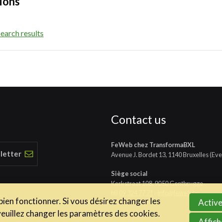
ions
earch results
Contact us
FeWeb chez TransformaBXL
 letter
Avenue J. Bordet 13, 1140 Bruxelles (Eve
Siège social
Kerkstraat 108, 9050 Gentbrugge
tél
09 324 77 71
-
info@feweb.be
 bien fonctionner. Si vous désirez changer les
Active
veuillez changer les paramètres des cookies.
Affich