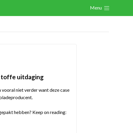
Menu
Actualités
Activités
Cases Gallery
Expertise
Le Toolbox
 toffe uitdaging
Annuaire prestataires
n vooral niet verder want deze case
A propos
coladeproducent.
ngepakt hebben? Keep on reading:
Recherch
Account
Become a member