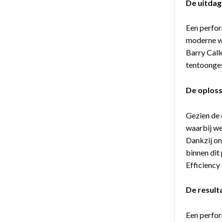
De uitdag
Een perfor
moderne wi
Barry Call
tentoongest
De oploss
Gezien de
waarbij we
Dankzij on
binnen dit
Efficiency 
De result
Een perfor