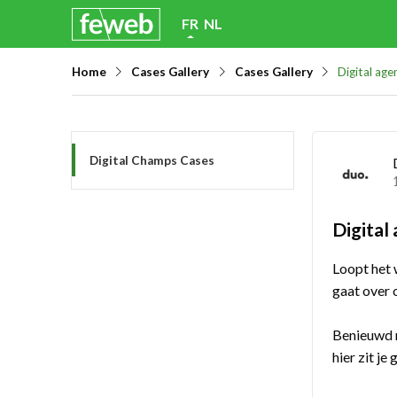
Skip
FR
NL
links
Home
Cases Gallery
Cases Gallery
Digital ag
Jump
to
navigation
Jump
Digital Champs Cases
to
main
Digital
content
Loopt het 
gaat over 
Benieuwd n
hier zit je